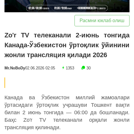
Расмни юклаб олиш
Zo'r TV телеканали 2-июнь тонгида
Канада-Ўзбекистон ўртоқлик ўйинини
жонли трансляция қилади 2026
Mr.NoBoDy
02.06.2026 02:05
1353
30
Канада ва Ўзбекистон миллий жамоалари
ўртасидаги ўртоқлик учрашуви Тошкент вақти
билан 2 июнь тонгида — 06:00 да бошланади.
Баҳс Zo'r TV телеканали орқали жонли
трансляция қилинади.