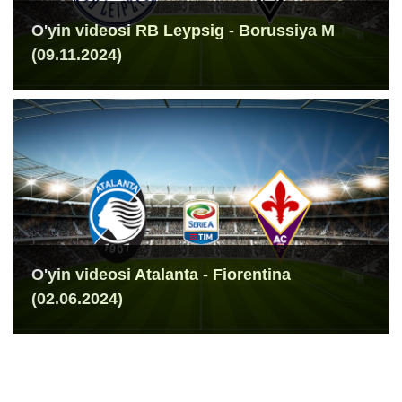
O'yin videosi RB Leypsig - Borussiya M
(09.11.2024)
O'yin videosi Atalanta - Fiorentina
(02.06.2024)