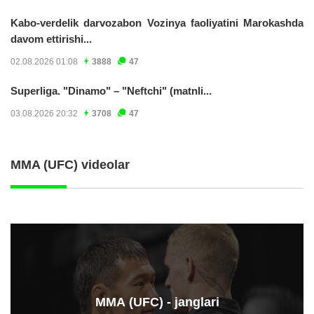
Kabo-verdelik darvozabon Vozinya faoliyatini Marokashda
davom ettirishi...
02.08.2026 01:08
3888
47
Superliga. "Dinamo" – "Neftchi" (matnli...
03.08.2026 20:32
3708
47
MMA (UFC) videolar
ММА (UFC) - janglari