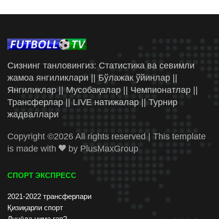
Сизнинг танловингиз: Статистика ва севимли
жамоа янгиликлари || Бўлажак ўйинлар ||
Янгиликлар || Мусобақалар || Чемпионатлар ||
Трансферлар || LIVE натижалар || Турнир
жадваллари
Copyright ©
2026 All rights reserved | This template
is made with
by
PlusMaxGroup
СПОРТ ЭКСПРЕСС
2021-2022 трансферлари
Қизиқарли спорт
Дунёда нима гап?