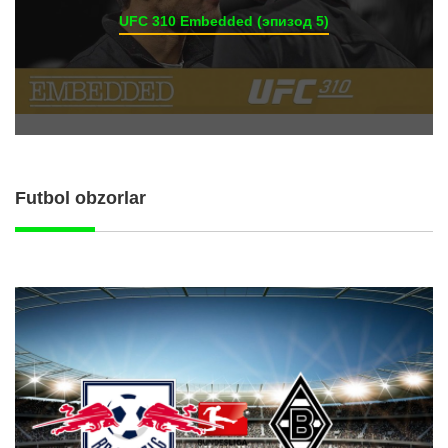
UFC 310 Embedded (эпизод 5)
Futbol obzorlar