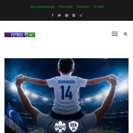
Биз ҳақимизда
Реклама
Контакт
Х-сайт