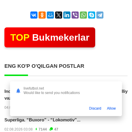
TOP
Bukmekerlar
ENG KO'P O'QILGAN POSTLAR
livefutbol.net
Indoneziya prezidenti JCH-2030ga chiqishni umummilliy
Would like to send you notifications
vazifa deb...
04.08.2026 02:11
14208
47
Discard
Allow
Superliga. “Buxoro” - “Lokomotiv”...
02.08.2026 03:08
7144
47