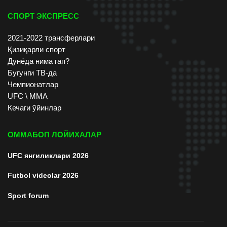
СПОРТ ЭКСПРЕСС
2021-2022 трансферлари
Қизиқарли спорт
Дунёда нима гап?
Бугунги ТВ-да
Чемпионатлар
UFC \ ММА
Кечаги ўйинлар
ОММАБОП ЛОЙИХАЛАР
UFC янгиликлари 2026
Futbol videolar 2026
Sport forum