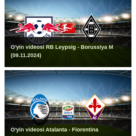
O'yin videosi RB Leypsig - Borussiya M
(09.11.2024)
O'yin videosi Atalanta - Fiorentina