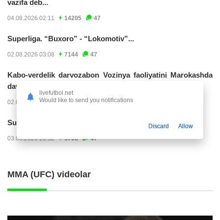
vazifa deb...
04.08.2026 02:11
14205
47
Superliga. “Buxoro” - “Lokomotiv”...
02.08.2026 03:08
7144
47
Kabo-verdelik darvozabon Vozinya faoliyatini Marokashda
davom ettirishi...
livefutbol.net
Would like to send you notifications
02.08.2026 01:08
3888
47
Superliga. "Dinamo" – "Neftchi" (matnli...
Discard
Allow
03.08.2026 20:32
3708
47
MMA (UFC) videolar