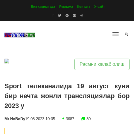
Биз ҳақимизда
Реклама
Контакт
Х-сайт
Расмни юклаб олиш
Sport телеканалида 19 август куни
бир нечта жонли трансляциялар бор
2023 y
Mr.NoBoDy
19.08.2023 10:05
3687
30