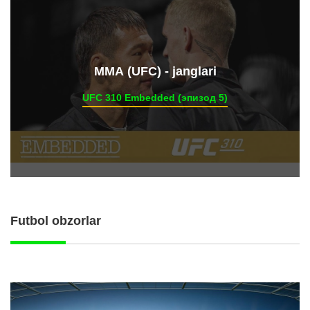
ММА (UFC) - janglari
UFC 310 Embedded (эпизод 5)
Futbol obzorlar