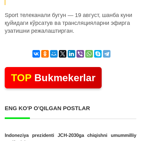
Sport телеканали бугун — 19 август, шанба куни
қуйидаги кўрсатув ва трансляцияларни эфирга
узатишни режалаштирган.
TOP
Bukmekerlar
ENG KO'P O'QILGAN POSTLAR
Indoneziya prezidenti JCH-2030ga chiqishni umummilliy