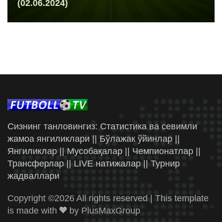
(02.06.2024)
Сизнинг танловингиз: Статистика ва севимли
жамоа янгиликлари || Бўлажак ўйинлар ||
Янгиликлар || Мусобақалар || Чемпионатлар ||
Трансферлар || LIVE натижалар || Турнир
жадваллари
Copyright ©
2026 All rights reserved | This template
is made with
by
PlusMaxGroup