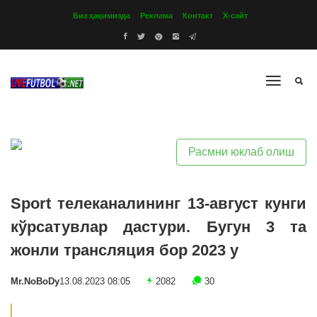
Биз ҳақимизда
Реклама
Контакт
Х-сайт
Расмни юклаб олиш
Sport телеканалининг 13-август кунги
кўрсатувлар дастури. Бугун 3 та
жонли трансляция бор 2023 y
Mr.NoBoDy
13.08.2023 08:05
2082
30