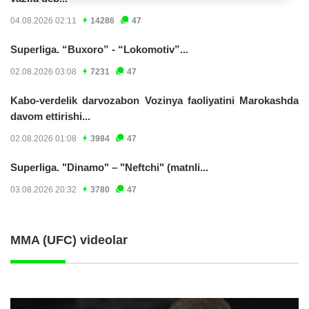
04.08.2026 02:11
14286
47
Superliga. “Buxoro” - “Lokomotiv”...
02.08.2026 03:08
7231
47
Kabo-verdelik darvozabon Vozinya faoliyatini Marokashda
davom ettirishi...
02.08.2026 01:08
3984
47
Superliga. "Dinamo" – "Neftchi" (matnli...
03.08.2026 20:32
3780
47
MMA (UFC) videolar