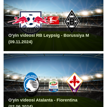
O'yin videosi RB Leypsig - Borussiya M
(09.11.2024)
O'yin videosi Atalanta - Fiorentina
(02.06.2024)