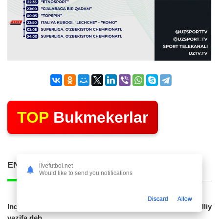
TOP
Bukmekerlar
ENG KO'P O'QILGAN POSTLAR
livefutbol.net
Would like to send you notifications
Discard
Allow
Indoneziya prezidenti JCH-2030ga chiqishni umummilliy
vazifa deb...