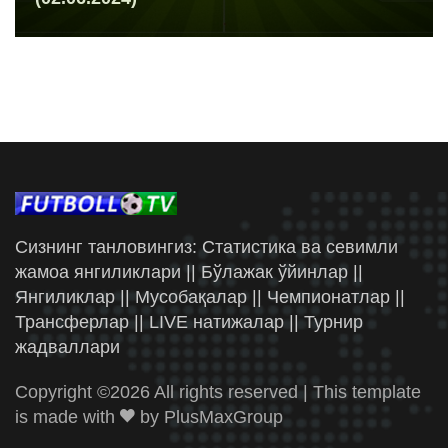
Сизнинг танловингиз: Статистика ва севимли
жамоа янгиликлари || Бўлажак ўйинлар ||
Янгиликлар || Мусобақалар || Чемпионатлар ||
Трансферлар || LIVE натижалар || Турнир
жадваллари
Copyright ©
2026 All rights reserved | This template
is made with
by
PlusMaxGroup