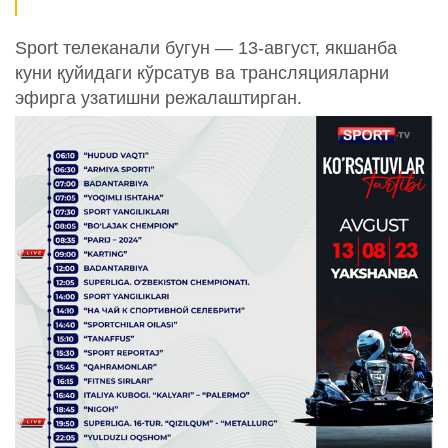
Sport телеканали бугун — 13-август, якшанба
куни қуйидаги кўрсатув ва трансляцияларни
эфирга узатишни режалаштирган.