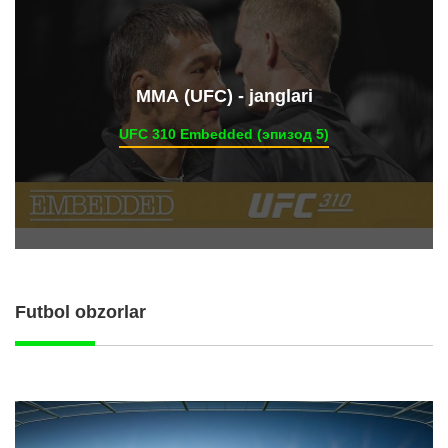
ММА (UFC) - janglari
UFC 310 Embedded (эпизод 5)
Futbol obzorlar