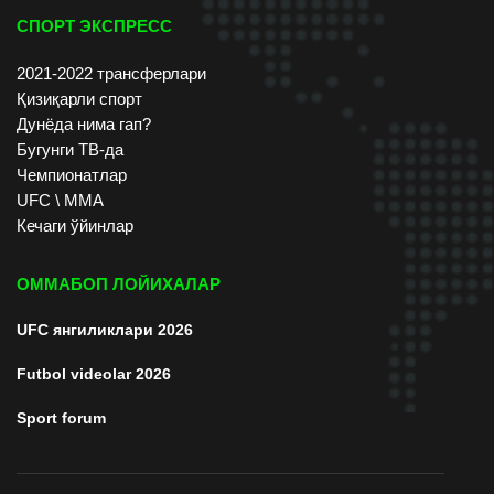
СПОРТ ЭКСПРЕСС
2021-2022 трансферлари
Қизиқарли спорт
Дунёда нима гап?
Бугунги ТВ-да
Чемпионатлар
UFC \ ММА
Кечаги ўйинлар
ОММАБОП ЛОЙИХАЛАР
UFC янгиликлари 2026
Futbol videolar 2026
Sport forum