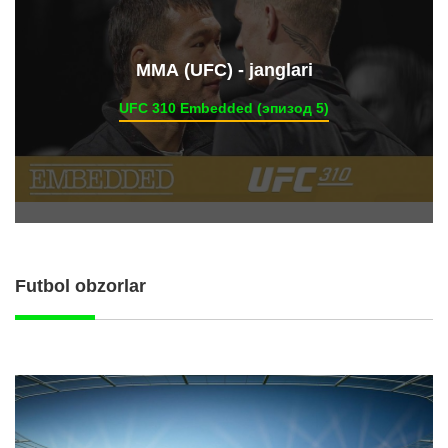
ММА (UFC) - janglari
UFC 310 Embedded (эпизод 5)
Futbol obzorlar