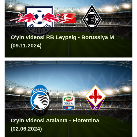
O'yin videosi RB Leypsig - Borussiya M
(09.11.2024)
O'yin videosi Atalanta - Fiorentina
(02.06.2024)