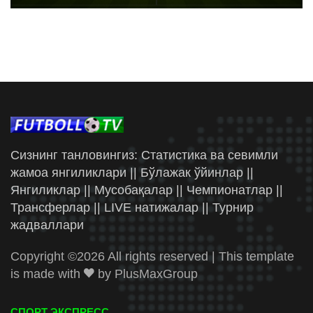
Сизнинг танловингиз: Статистика ва севимли
жамоа янгиликлари || Бўлажак ўйинлар ||
Янгиликлар || Мусобақалар || Чемпионатлар ||
Трансферлар || LIVE натижалар || Турнир
жадваллари
Copyright ©
2026 All rights reserved | This template
is made with
by
PlusMaxGroup
СПОРТ ЭКСПРЕСС