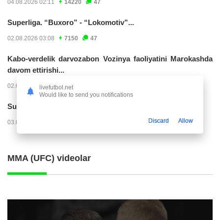
04.08.2026 02:11
14220
47
Superliga. “Buxoro” - “Lokomotiv”...
02.08.2026 03:08
7150
47
Kabo-verdelik darvozabon Vozinya faoliyatini Marokashda
davom ettirishi...
02.08.2026 01:08
3900
47
livefutbol.net
Would like to send you notifications
Superliga. "Dinamo" – "Neftchi" (matnli...
Discard
Allow
03.08.2026 20:32
3717
47
MMA (UFC) videolar