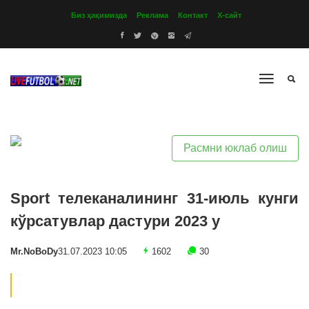
Биз ҳақимизда
Реклама
Контакт
Х-сайт
Расмни юклаб олиш
Sport телеканалининг 31-июль кунги
кўрсатувлар дастури 2023 y
Mr.NoBoDy
31.07.2023 10:05
1602
30