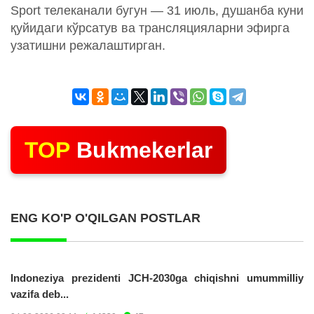
Sport телеканали бугун — 31 июль, душанба куни
қуйидаги кўрсатув ва трансляцияларни эфирга
узатишни режалаштирган.
TOP
Bukmekerlar
ENG KO'P O'QILGAN POSTLAR
Indoneziya prezidenti JCH-2030ga chiqishni umummilliy
vazifa deb...