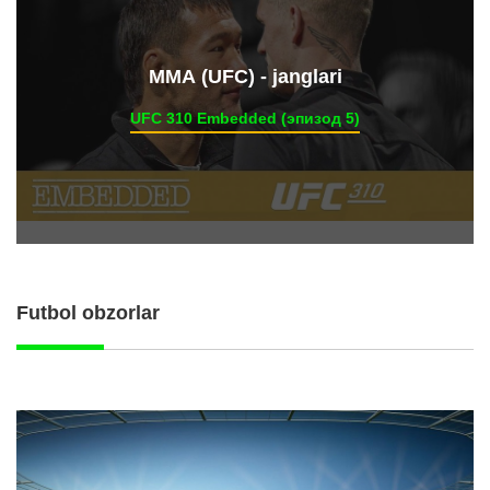
ММА (UFC) - janglari
UFC 310 Embedded (эпизод 5)
Futbol obzorlar