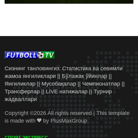
Сизнинг танловингиз: Статистика ва севимли
жамоа янгиликлари || Бўлажак ўйинлар ||
Янгиликлар || Мусобақалар || Чемпионатлар ||
Трансферлар || LIVE натижалар || Турнир
жадваллари
Copyright ©
2026 All rights reserved | This template
is made with
by
PlusMaxGroup
СПОРТ ЭКСПРЕСС