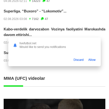
04.08.2026 02:11
14223
47
Superliga. “Buxoro” - “Lokomotiv”...
02.08.2026 03:08
7162
47
Kabo-verdelik darvozabon Vozinya faoliyatini Marokashda
davom ettirishi...
02.08.2026 01:08
3903
47
livefutbol.net
Would like to send you notifications
Superliga. "Dinamo" – "Neftchi" (matnli...
Discard
Allow
03.08.2026 20:32
3720
47
MMA (UFC) videolar