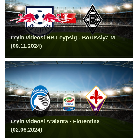
O'yin videosi RB Leypsig - Borussiya M
(09.11.2024)
O'yin videosi Atalanta - Fiorentina
(02.06.2024)