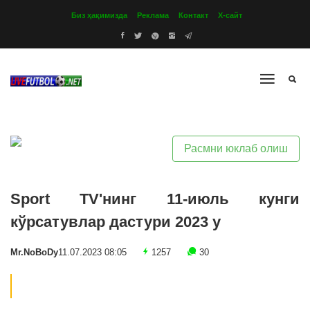
Биз ҳақимизда
Реклама
Контакт
Х-сайт
Расмни юклаб олиш
Sport TV'нинг 11-июль кунги
кўрсатувлар дастури 2023 y
Mr.NoBoDy
11.07.2023 08:05
1257
30