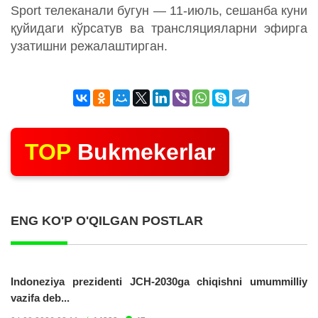
Sport телеканали бугун — 11-июль, сешанба куни
қуйидаги кўрсатув ва трансляцияларни эфирга
узатишни режалаштирган.
TOP
Bukmekerlar
ENG KO'P O'QILGAN POSTLAR
Indoneziya prezidenti JCH-2030ga chiqishni umummilliy
vazifa deb...