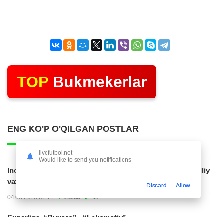
TOP
Bukmekerlar
ENG KO'P O'QILGAN POSTLAR
livefutbol.net
Would like to send you notifications
Indoneziya prezidenti JCH-2030ga chiqishni umummilliy
vazifa deb...
Discard
Allow
04.08.2026 02:11
14253
47