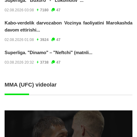
Superliga. “Buxoro” - “Lokomotiv”...
02.08.2026 03:08
7180
47
Kabo-verdelik darvozabon Vozinya faoliyatini Marokashda
davom ettirishi...
02.08.2026 01:08
3924
47
Superliga. "Dinamo" – "Neftchi" (matnli...
03.08.2026 20:32
3738
47
MMA (UFC) videolar