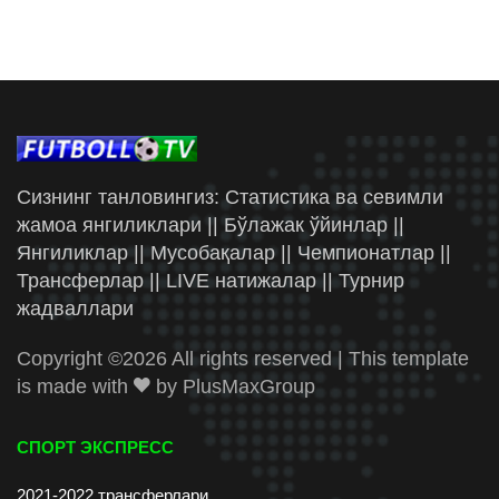
Сизнинг танловингиз: Статистика ва севимли
жамоа янгиликлари || Бўлажак ўйинлар ||
Янгиликлар || Мусобақалар || Чемпионатлар ||
Трансферлар || LIVE натижалар || Турнир
жадваллари
Copyright ©
2026 All rights reserved | This template
is made with
by
PlusMaxGroup
СПОРТ ЭКСПРЕСС
2021-2022 трансферлари