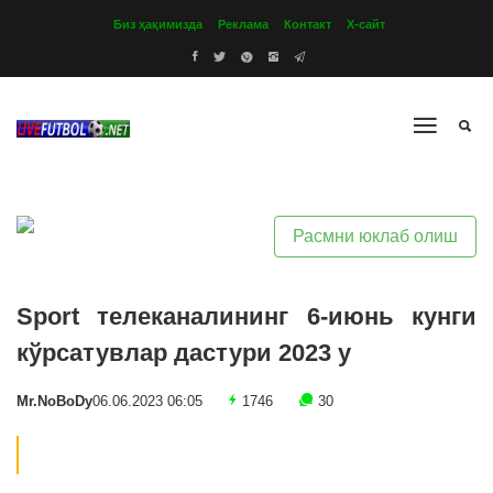
Биз ҳақимизда
Реклама
Контакт
Х-сайт
Расмни юклаб олиш
Sport телеканалининг 6-июнь кунги
кўрсатувлар дастури 2023 y
Mr.NoBoDy
06.06.2023 06:05
1746
30