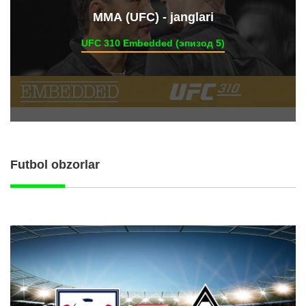
ММА (UFC) - janglari
UFC 310 Embedded (эпизод 5)
Futbol obzorlar