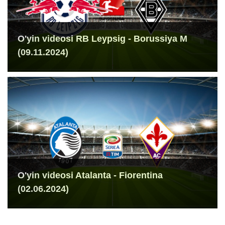
O'yin videosi RB Leypsig - Borussiya M
(09.11.2024)
O'yin videosi Atalanta - Fiorentina
(02.06.2024)