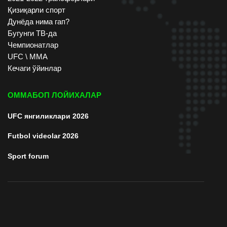
Қизиқарли спорт
Дунёда нима гап?
Бугунги ТВ-да
Чемпионатлар
UFC \ ММА
Кечаги ўйинлар
ОММАБОП ЛОЙИХАЛАР
UFC янгиликлари 2026
Futbol videolar 2026
Sport forum