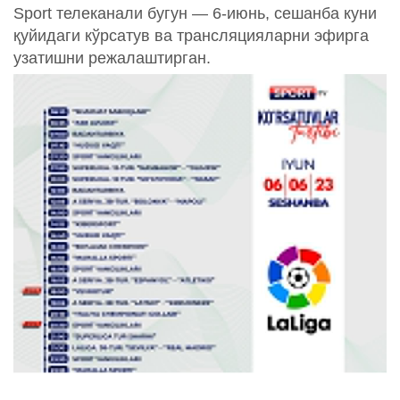
Sport телеканали бугун — 6-июнь, сешанба куни
қуйидаги кўрсатув ва трансляцияларни эфирга
узатишни режалаштирган.