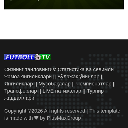
Сизнинг танловингиз: Статистика ва севимли
жамоа янгиликлари || Бўлажак ўйинлар ||
Янгиликлар || Мусобақалар || Чемпионатлар ||
Трансферлар || LIVE натижалар || Турнир
жадваллари
Copyright ©
2026 All rights reserved | This template
is made with
by
PlusMaxGroup