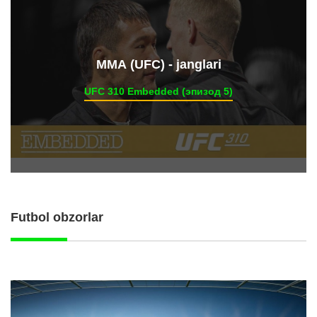
ММА (UFC) - janglari
UFC 310 Embedded (эпизод 5)
Futbol obzorlar