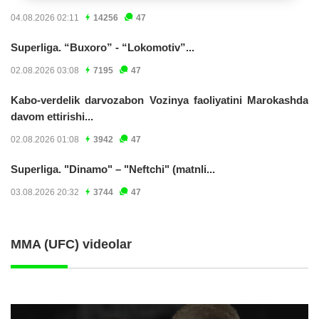
04.08.2026 02:11
14256
47
Superliga. “Buxoro” - “Lokomotiv”...
02.08.2026 03:08
7195
47
Kabo-verdelik darvozabon Vozinya faoliyatini Marokashda
davom ettirishi...
02.08.2026 01:08
3942
47
Superliga. "Dinamo" – "Neftchi" (matnli...
03.08.2026 20:32
3744
47
MMA (UFC) videolar