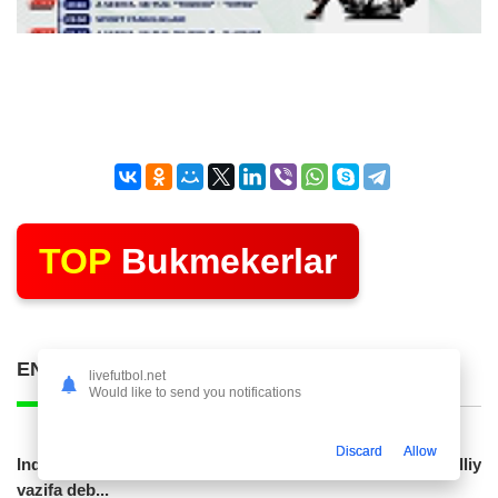
TOP
Bukmekerlar
ENG KO'P O'QILGAN POSTLAR
livefutbol.net
Would like to send you notifications
Discard
Allow
Indoneziya prezidenti JCH-2030ga chiqishni umummilliy
vazifa deb...