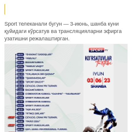
Sport телеканали бугун — 3-июнь, шанба куни
қуйидаги кўрсатув ва трансляцияларни эфирга
узатишни режалаштирган.