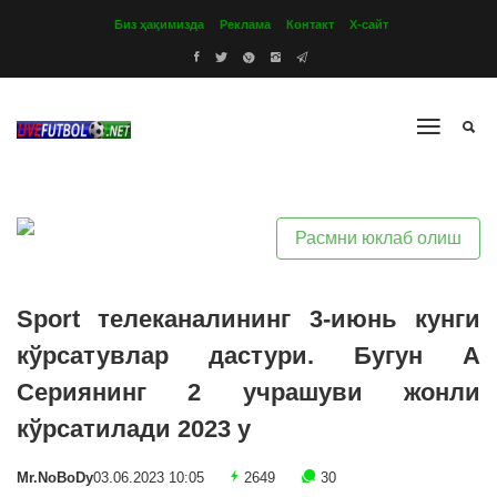
Биз ҳақимизда
Реклама
Контакт
Х-сайт
Расмни юклаб олиш
Sport телеканалининг 3-июнь кунги
кўрсатувлар дастури. Бугун А
Сериянинг 2 учрашуви жонли
кўрсатилади 2023 y
Mr.NoBoDy
03.06.2023 10:05
2649
30