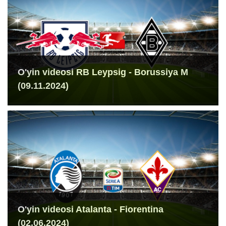
O'yin videosi RB Leypsig - Borussiya M
(09.11.2024)
O'yin videosi Atalanta - Fiorentina
(02.06.2024)