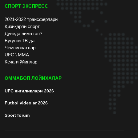
СПОРТ ЭКСПРЕСС
2021-2022 трансферлари
Қизиқарли спорт
Дунёда нима гап?
Бугунги ТВ-да
Чемпионатлар
UFC \ ММА
Кечаги ўйинлар
ОММАБОП ЛОЙИХАЛАР
UFC янгиликлари 2026
Futbol videolar 2026
Sport forum