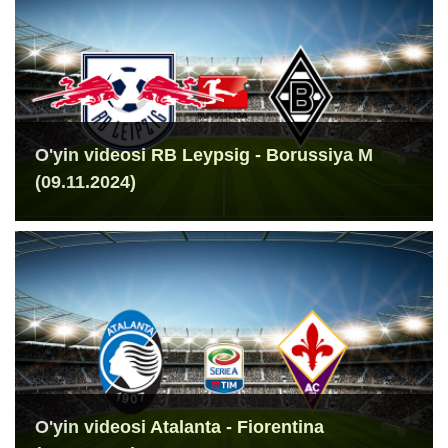
O'yin videosi RB Leypsig - Borussiya M
(09.11.2024)
O'yin videosi Atalanta - Fiorentina