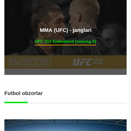
ММА (UFC) - janglari
UFC 310 Embedded (эпизод 5)
Futbol obzorlar