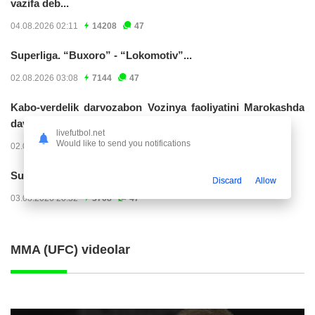
vazifa deb...
04.08.2026 02:11
14208
47
Superliga. “Buxoro” - “Lokomotiv”...
02.08.2026 03:08
7144
47
Kabo-verdelik darvozabon Vozinya faoliyatini Marokashda
davom ettirishi...
livefutbol.net
Would like to send you notifications
02.08.2026 01:08
3888
47
Superliga. "Dinamo" – "Neftchi" (matnli...
Discard
Allow
03.08.2026 20:32
3708
47
MMA (UFC) videolar