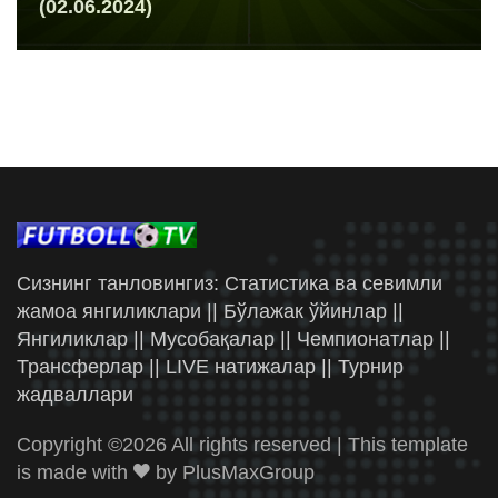
(02.06.2024)
Сизнинг танловингиз: Статистика ва севимли
жамоа янгиликлари || Бўлажак ўйинлар ||
Янгиликлар || Мусобақалар || Чемпионатлар ||
Трансферлар || LIVE натижалар || Турнир
жадваллари
Copyright ©
2026 All rights reserved | This template
is made with
by
PlusMaxGroup