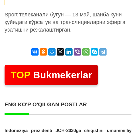
Sport телеканали бугун — 13 май, шанба куни
қуйидаги кўрсатув ва трансляцияларни эфирга
узатишни режалаштирган.
TOP
Bukmekerlar
ENG KO'P O'QILGAN POSTLAR
Indoneziya prezidenti JCH-2030ga chiqishni umummilliy