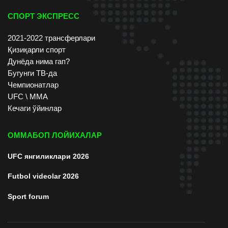
СПОРТ ЭКСПРЕСС
2021-2022 трансферлари
Қизиқарли спорт
Дунёда нима гап?
Бугунги ТВ-да
Чемпионатлар
UFC \ ММА
Кечаги ўйинлар
ОММАБОП ЛОЙИХАЛАР
UFC янгиликлари 2026
Futbol videolar 2026
Sport forum