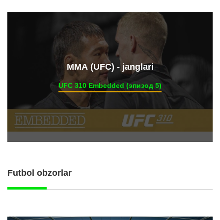
ММА (UFC) - janglari
UFC 310 Embedded (эпизод 5)
Futbol obzorlar