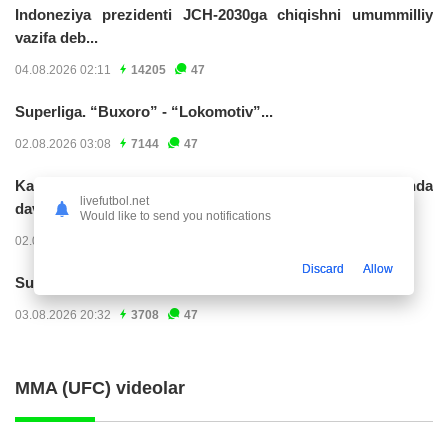
Indoneziya prezidenti JCH-2030ga chiqishni umummilliy
vazifa deb...
04.08.2026 02:11
14205
47
Superliga. “Buxoro” - “Lokomotiv”...
02.08.2026 03:08
7144
47
Kabo-verdelik darvozabon Vozinya faoliyatini Marokashda
livefutbol.net
davom ettirishi...
Would like to send you notifications
02.08.2026 01:08
3885
47
Discard
Allow
Superliga. "Dinamo" – "Neftchi" (matnli...
03.08.2026 20:32
3708
47
MMA (UFC) videolar