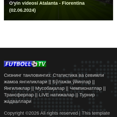
O'yin videosi Atalanta - Fiorentina
(02.06.2024)
Сизнинг танловингиз: Статистика ва севимли
жамоа янгиликлари || Бўлажак ўйинлар ||
Янгиликлар || Мусобақалар || Чемпионатлар ||
Трансферлар || LIVE натижалар || Турнир
жадваллари
Copyright ©
2026 All rights reserved | This template