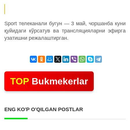
Sport телеканали бугун — 3 май, чоршанба куни
қуйидаги кўрсатув ва трансляцияларни эфирга
узатишни режалаштирган.
TOP
Bukmekerlar
ENG KO'P O'QILGAN POSTLAR