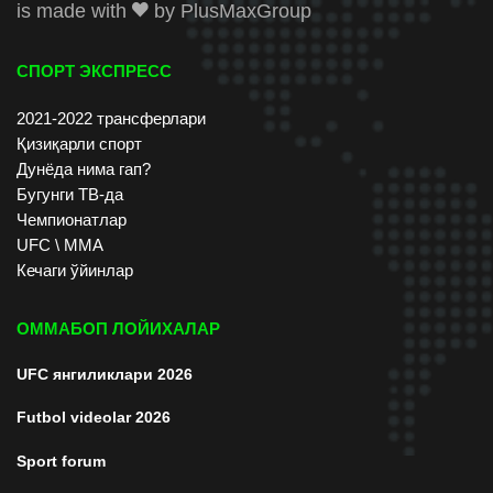
is made with
by
PlusMaxGroup
СПОРТ ЭКСПРЕСС
2021-2022 трансферлари
Қизиқарли спорт
Дунёда нима гап?
Бугунги ТВ-да
Чемпионатлар
UFC \ ММА
Кечаги ўйинлар
ОММАБОП ЛОЙИХАЛАР
UFC янгиликлари 2026
Futbol videolar 2026
Sport forum