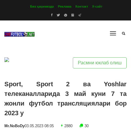
Биз ҳақимизда
Реклама
Контакт
Х-сайт
Расмни юклаб олиш
Sport, Sport 2 ва Yoshlar
телеканалларида 3 май куни 7 та
жонли футбол трансляциялари бор
2023 y
Mr.NoBoDy
03.05.2023 08:05
2880
30