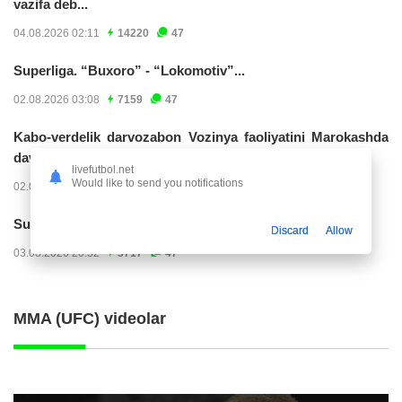
vazifa deb...
04.08.2026 02:11
14220
47
Superliga. “Buxoro” - “Lokomotiv”...
02.08.2026 03:08
7159
47
Kabo-verdelik darvozabon Vozinya faoliyatini Marokashda
davom ettirishi...
livefutbol.net
Would like to send you notifications
02.08.2026 01:08
3900
47
Superliga. "Dinamo" – "Neftchi" (matnli...
Discard
Allow
03.08.2026 20:32
3717
47
MMA (UFC) videolar