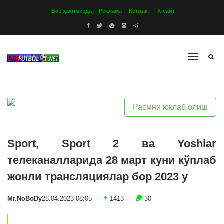
Биз ҳақимизда
Реклама
Контакт
Х-сайт
Расмни юклаб олиш
Sport, Sport 2 ва Yoshlar
телеканалларида 28 март куни кўплаб
жонли трансляциялар бор 2023 y
Mr.NoBoDy
28.04.2023 08:05
1413
30