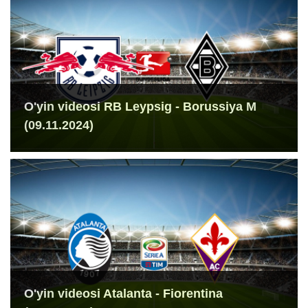
O'yin videosi RB Leypsig - Borussiya M
(09.11.2024)
O'yin videosi Atalanta - Fiorentina