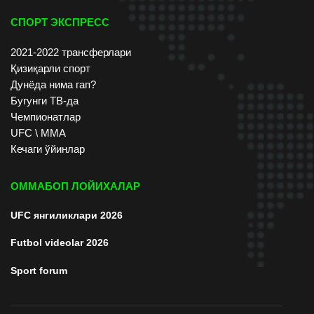
СПОРТ ЭКСПРЕСС
2021-2022 трансферлари
Қизиқарли спорт
Дунёда нима гап?
Бугунги ТВ-да
Чемпионатлар
UFC \ ММА
Кечаги ўйинлар
ОММАБОП ЛОЙИХАЛАР
UFC янгиликлари 2026
Futbol videolar 2026
Sport forum