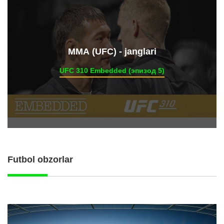
ММА (UFC) - janglari
UFC 310 Embedded (эпизод 5)
Futbol obzorlar