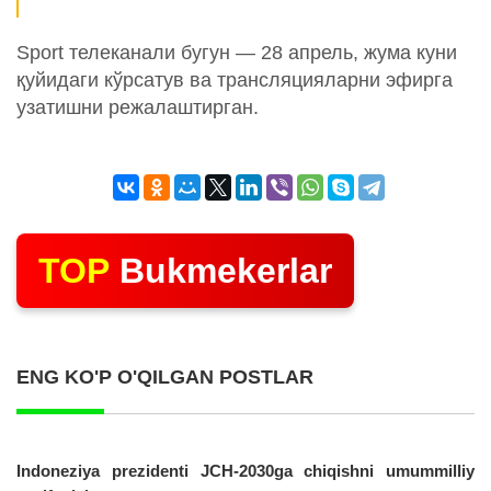
Sport телеканали бугун — 28 апрель, жума куни
қуйидаги кўрсатув ва трансляцияларни эфирга
узатишни режалаштирган.
TOP
Bukmekerlar
ENG KO'P O'QILGAN POSTLAR
Indoneziya prezidenti JCH-2030ga chiqishni umummilliy