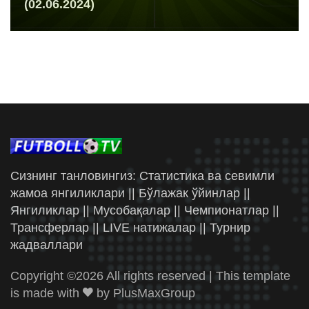
(02.06.2024)
Сизнинг танловингиз: Статистика ва севимли
жамоа янгиликлари || Бўлажак ўйинлар ||
Янгиликлар || Мусобақалар || Чемпионатлар ||
Трансферлар || LIVE натижалар || Турнир
жадваллари
Copyright ©
2026 All rights reserved | This template
is made with
by
PlusMaxGroup