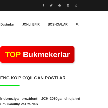
 Dasturlar
JONLI EFIR
BOSHQALAR
TOP
Bukmekerlar
ENG KO'P O'QILGAN POSTLAR
Indoneziya prezidenti JCH-2030ga chiqishni
umummilliy vazifa deb...