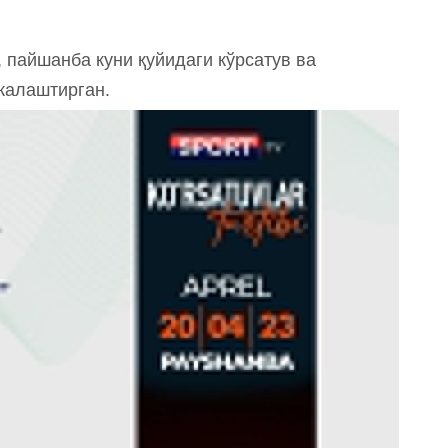
, пайшанба куни қуйидаги кўрсатув ва
жалаштирган.