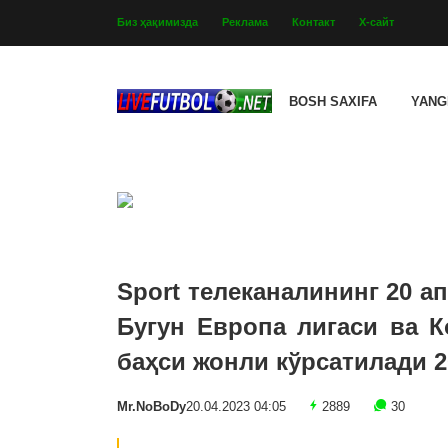
Биз ҳақимизда
Реклама
Контакт
Х-сайт
BOSH SAXIFA
YANG
Sport телеканалининг 20 а
Бугун Европа лигаси ва К
баҳси жонли кўрсатилади 2
Mr.NoBoDy
20.04.2023 04:05
2889
30