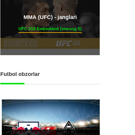
ММА (UFC) - janglari
UFC 310 Embedded (эпизод 5)
Futbol obzorlar