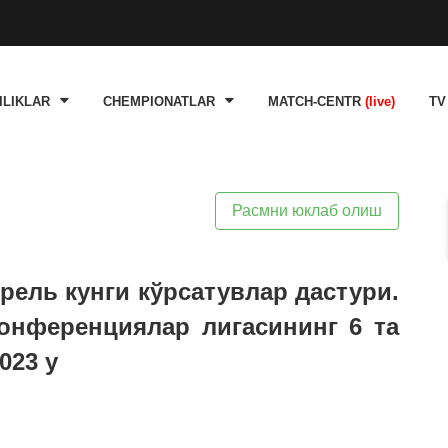
ILIKLAR
CHEMPIONATLAR
MATCH-CENTR
(live)
TV
Расмни юклаб олиш
прель кунги кўрсатувлар дастури.
онференциялар лигасининг 6 та
023 y