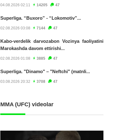
04.08.2026 02:11
14205
47
Superliga. “Buxoro” - “Lokomotiv”...
02.08.2026 03:08
7144
47
Kabo-verdelik darvozabon Vozinya faoliyatini
Marokashda davom ettirishi...
02.08.2026 01:08
3885
47
Superliga. "Dinamo" – "Neftchi" (matnli...
03.08.2026 20:32
3708
47
MMA (UFC) videolar