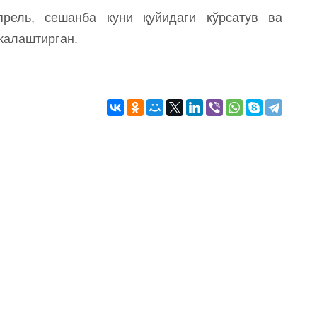
рель, сешанба куни қуйидаги кўрсатув ва
жалаштирган.