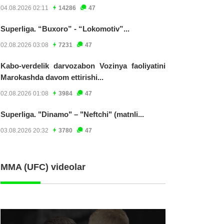
04.08.2026 02:11
14286
47
Superliga. “Buxoro” - “Lokomotiv”...
02.08.2026 03:08
7231
47
Kabo-verdelik darvozabon Vozinya faoliyatini
Marokashda davom ettirishi...
02.08.2026 01:08
3984
47
Superliga. "Dinamo" – "Neftchi" (matnli...
03.08.2026 20:32
3780
47
MMA (UFC) videolar