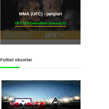
ММА (UFC) - janglari
UFC 310 Embedded (эпизод 5)
Futbol obzorlar