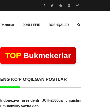
 Dasturlar
JONLI EFIR
BOSHQALAR
TOP
Bukmekerlar
ENG KO'P O'QILGAN POSTLAR
Indoneziya prezidenti JCH-2030ga chiqishni
umummilliy vazifa deb...