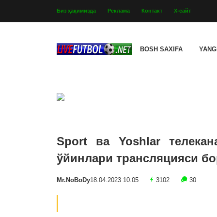
Биз ҳақимизда
Реклама
Контакт
Х-сайт
BOSH SAXIFA
YANG
Sport ва Yoshlar телека
ўйинлари трансляцияси бор
Mr.NoBoDy
18.04.2023 10:05
3102
30