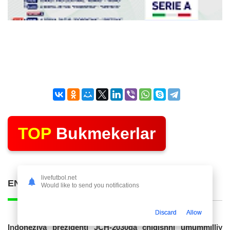
TOP
Bukmekerlar
livefutbol.net
ENG KO'P O'QILGAN POSTLAR
Would like to send you notifications
Discard
Allow
Indoneziya prezidenti JCH-2030ga chiqishni umummilliy