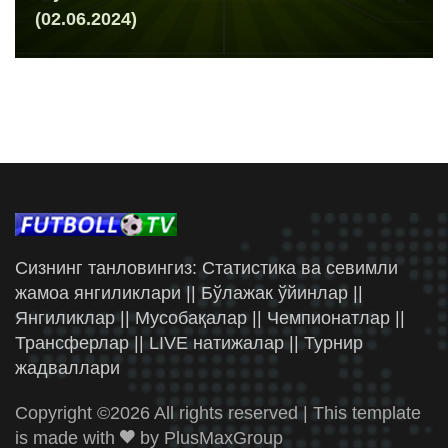
(02.06.2024)
Сизнинг танловингиз: Статистика ва севимли
жамоа янгиликлари || Бўлажак ўйинлар ||
Янгиликлар || Мусобақалар || Чемпионатлар ||
Трансферлар || LIVE натижалар || Турнир
жадваллари
Copyright ©
2026 All rights reserved | This template
is made with
by
PlusMaxGroup