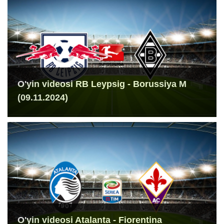
O'yin videosi RB Leypsig - Borussiya M
(09.11.2024)
O'yin videosi Atalanta - Fiorentina