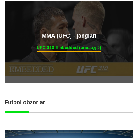
ММА (UFC) - janglari
UFC 310 Embedded (эпизод 5)
Futbol obzorlar