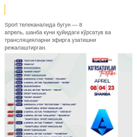
Sport телеканалида бугун — 8
апрель, шанба куни қуйидаги кўрсатув ва
трансляцияларни эфирга узатишни
режалаштирган.