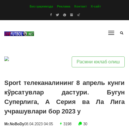
Биз ҳақимизда
Реклама
Контакт
Х-сайт
Расмни юклаб олиш
Sport телеканалининг 8 апрель кунги
кўрсатувлар дастури. Бугун
Суперлига, А Серия ва Ла Лига
учрашувлари бор 2023 y
Mr.NoBoDy
08.04.2023 04:05
3198
30