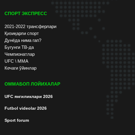
СПОРТ ЭКСПРЕСС
2021-2022 трансферлари
Қизиқарли спорт
Дунёда нима гап?
Бугунги ТВ-да
Чемпионатлар
UFC \ ММА
Кечаги ўйинлар
ОММАБОП ЛОЙИХАЛАР
UFC янгиликлари 2026
Futbol videolar 2026
Sport forum