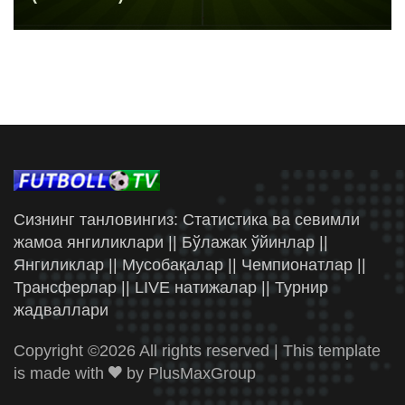
Сизнинг танловингиз: Статистика ва севимли
жамоа янгиликлари || Бўлажак ўйинлар ||
Янгиликлар || Мусобақалар || Чемпионатлар ||
Трансферлар || LIVE натижалар || Турнир
жадваллари
Copyright ©
2026 All rights reserved | This template
is made with
by
PlusMaxGroup