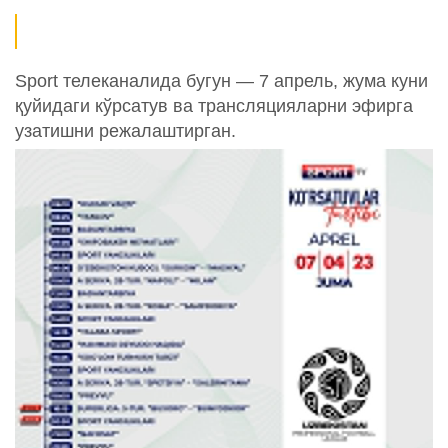
Sport телеканалида бугун — 7 апрель, жума куни
қуйидаги кўрсатув ва трансляцияларни эфирга
узатишни режалаштирган.