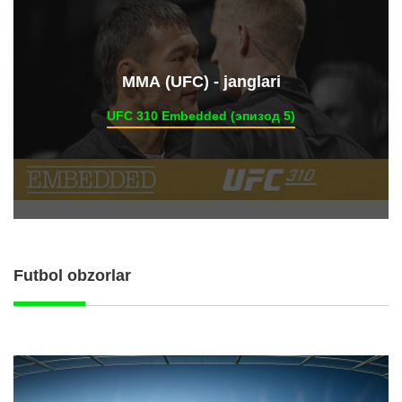
ММА (UFC) - janglari
UFC 310 Embedded (эпизод 5)
Futbol obzorlar