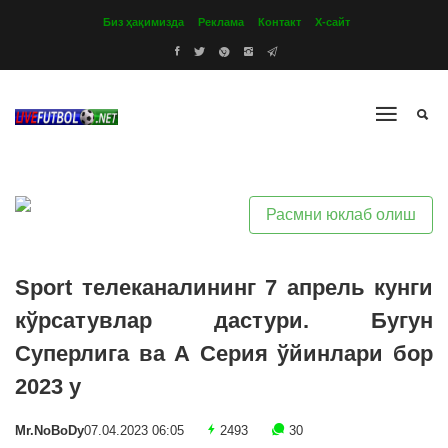
Биз ҳақимизда
Реклама
Контакт
Х-сайт
Расмни юклаб олиш
Sport телеканалининг 7 апрель кунги
кўрсатувлар дастури. Бугун
Суперлига ва А Серия ўйинлари бор
2023 y
Mr.NoBoDy
07.04.2023 06:05
2493
30