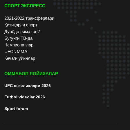
СПОРТ ЭКСПРЕСС
2021-2022 трансферлари
Қизиқарли спорт
Дунёда нима гап?
Бугунги ТВ-да
Чемпионатлар
UFC \ ММА
Кечаги ўйинлар
ОММАБОП ЛОЙИХАЛАР
UFC янгиликлари 2026
Futbol videolar 2026
Sport forum