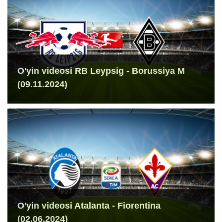
O'yin videosi RB Leypsig - Borussiya M
(09.11.2024)
O'yin videosi Atalanta - Fiorentina
(02.06.2024)