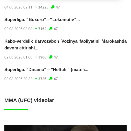
04.08.2026 02:11
14223
47
Superliga. “Buxoro” - “Lokomotiv”...
02.08.2026 03:08
7162
47
Kabo-verdelik darvozabon Vozinya faoliyatini Marokashda
davom ettirishi...
02.08.2026 01:08
3906
47
Superliga. "Dinamo" – "Neftchi" (matnli...
03.08.2026 20:32
3726
47
MMA (UFC) videolar