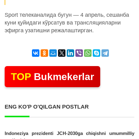
Sport телеканалида бугун — 4 апрель, сешанба
куни қуйидаги кўрсатув ва трансляцияларни
эфирга узатишни режалаштирган.
TOP
Bukmekerlar
ENG KO'P O'QILGAN POSTLAR
Indoneziya prezidenti JCH-2030ga chiqishni umummilliy