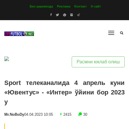
Биз ҳақимизда
Реклама
Контакт
Х-сайт
Расмни юклаб олиш
Sport телеканалида 4 апрель куни
«Ювентус» - «Интер» ўйини бор 2023
y
Mr.NoBoDy
04.04.2023 10:05
2415
30