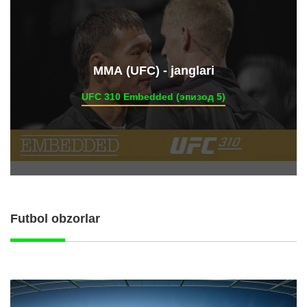
ММА (UFC) - janglari
UFC 310 Embedded (эпизод 5)
Futbol obzorlar