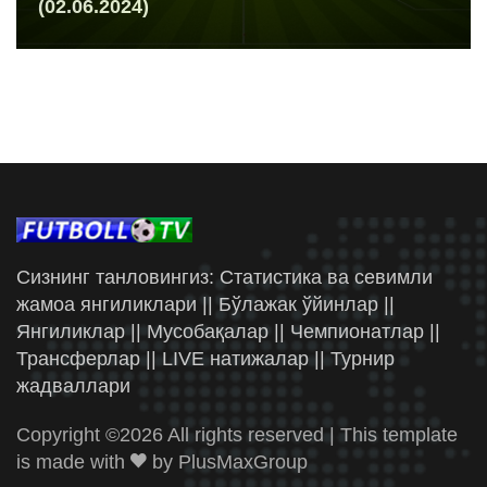
(02.06.2024)
Сизнинг танловингиз: Статистика ва севимли
жамоа янгиликлари || Бўлажак ўйинлар ||
Янгиликлар || Мусобақалар || Чемпионатлар ||
Трансферлар || LIVE натижалар || Турнир
жадваллари
Copyright ©
2026 All rights reserved | This template
is made with
by
PlusMaxGroup