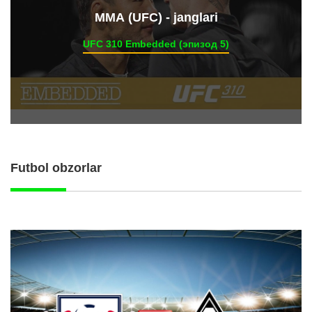
ММА (UFC) - janglari
UFC 310 Embedded (эпизод 5)
Futbol obzorlar