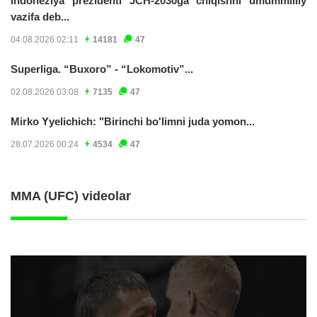
Indoneziya prezidenti JCH-2030ga chiqishni umummilliy
vazifa deb...
04.08.2026 02:11
14181
47
Superliga. “Buxoro” - “Lokomotiv”...
02.08.2026 03:08
7135
47
Mirko Yyelichich: "Birinchi bo'limni juda yomon...
28.07.2026 00:24
4534
47
MMA (UFC) videolar