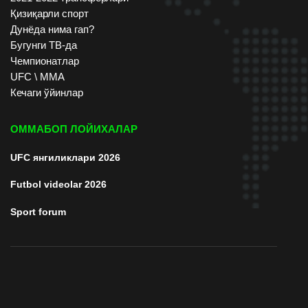
Қизиқарли спорт
Дунёда нима гап?
Бугунги ТВ-да
Чемпионатлар
UFC \ ММА
Кечаги ўйинлар
ОММАБОП ЛОЙИХАЛАР
UFC янгиликлари 2026
Futbol videolar 2026
Sport forum