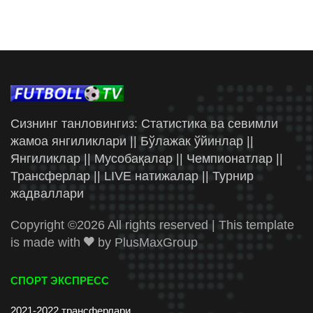
Сизнинг танловингиз: Статистика ва севимли
жамоа янгиликлари || Бўлажак ўйинлар ||
Янгиликлар || Мусобақалар || Чемпионатлар ||
Трансферлар || LIVE натижалар || Турнир
жадваллари
Copyright ©
2026 All rights reserved | This template
is made with
by
PlusMaxGroup
СПОРТ ЭКСПРЕСС
2021-2022 трансферлари