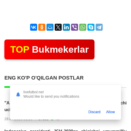
TOP
Bukmekerlar
ENG KO'P O'QILGAN POSTLAR
livefutbol.net
Would like to send you notifications
"Al Hilol" O'zbekiston terma jamoasiga gol urgan hujumchi
uchun 70 mln. evro taklif...
Discard
Allow
28.07.2026 01:56
17321
47