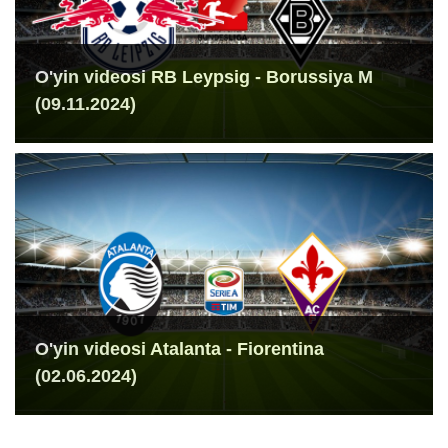
O'yin videosi RB Leypsig - Borussiya M
(09.11.2024)
O'yin videosi Atalanta - Fiorentina
(02.06.2024)