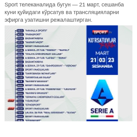
Sport телеканалида бугун — 21 март, сешанба
куни қуйидаги кўрсатув ва трансляцияларни
эфирга узатишни режалаштирган.