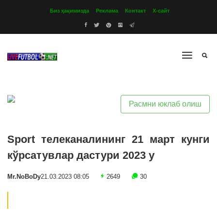
Биз ҳақимизда
Реклама
Контакт
Х-сайт
Расмни юклаб олиш
Sport телеканалининг 21 март кунги
кўрсатувлар дастури 2023 y
Mr.NoBoDy
21.03.2023 08:05
2649
30