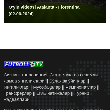
O'yin videosi Atalanta - Fiorentina
(02.06.2024)
Сизнинг танловингиз: Статистика ва севимли
жамоа янгиликлари || Бўлажак ўйинлар ||
Янгиликлар || Мусобақалар || Чемпионатлар ||
Трансферлар || LIVE натижалар || Турнир
жадваллари