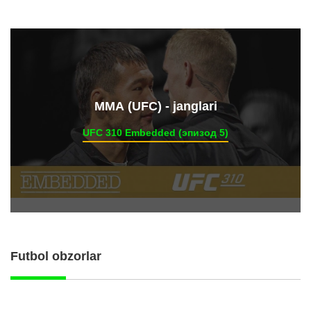
ММА (UFC) - janglari
UFC 310 Embedded (эпизод 5)
Futbol obzorlar