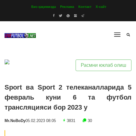
Биз ҳақимизда
Реклама
Контакт
Х-сайт
Расмни юклаб олиш
Sport ва Sport 2 телеканалларида 5
февраль куни 6 та футбол
трансляцияси бор 2023 y
Mr.NoBoDy
05.02.2023 08:05
3831
30