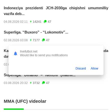
Indoneziya prezidenti JCH-2030ga chiqishni umummilliy
vazifa deb...
04.08.2026 02:11
14241
47
Superliga. “Buxoro” - “Lokomotiv”...
02.08.2026 03:08
7177
47
Kabo-verdelik darvozabon Vozinya faoliyatini Marokashda
livefutbol.net
Would like to send you notifications
davom ettirishi...
02.08.2026 01:08
3915
47
Discard
Allow
Superliga. "Dinamo" – "Neftchi" (matnli...
03.08.2026 20:32
3732
47
MMA (UFC) videolar