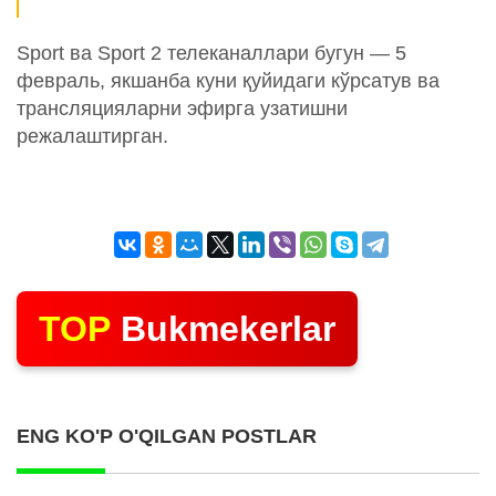
Sport ва Sport 2 телеканаллари бугун — 5
февраль, якшанба куни қуйидаги кўрсатув ва
трансляцияларни эфирга узатишни
режалаштирган.
TOP
Bukmekerlar
ENG KO'P O'QILGAN POSTLAR