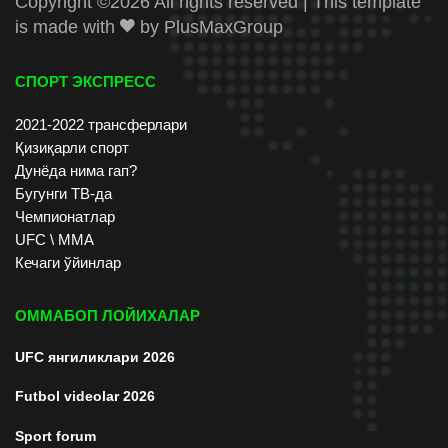
Copyright ©
2026 All rights reserved | This template
is made with
by
PlusMaxGroup
СПОРТ ЭКСПРЕСС
2021-2022 трансферлари
Қизиқарли спорт
Дунёда нима гап?
Бугунги ТВ-да
Чемпионатлар
UFC \ ММА
Кечаги ўйинлар
ОММАБОП ЛОЙИХАЛАР
UFC янгиликлари 2026
Futbol videolar 2026
Sport forum