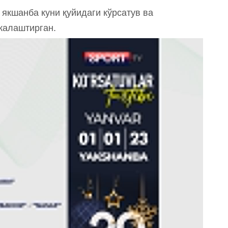
 якшанба куни қуйидаги кўрсатув ва
жалаштирган.