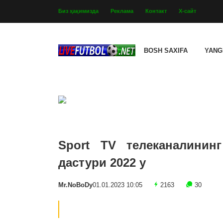
Биз ҳақимизда
Реклама
Контакт
Х-сайт
BOSH SAXIFA
YANG
Sport TV телеканалинин
дастури 2022 y
Mr.NoBoDy
01.01.2023 10:05
2163
30