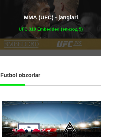
ММА (UFC) - janglari
UFC 310 Embedded (эпизод 5)
Futbol obzorlar