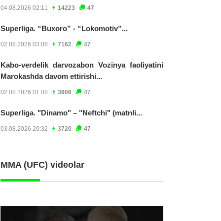
04.08.2026 02:11
14223
47
Superliga. “Buxoro” - “Lokomotiv”...
02.08.2026 03:08
7162
47
Kabo-verdelik darvozabon Vozinya faoliyatini
Marokashda davom ettirishi...
02.08.2026 01:08
3906
47
Superliga. "Dinamo" – "Neftchi" (matnli...
03.08.2026 20:32
3720
47
MMA (UFC) videolar