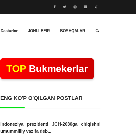
 Dasturlar
JONLI EFIR
BOSHQALAR
TOP
Bukmekerlar
ENG KO'P O'QILGAN POSTLAR
Indoneziya prezidenti JCH-2030ga chiqishni
umummilliy vazifa deb...