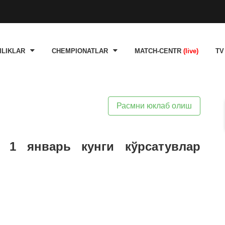
ILIKLAR
CHEMPIONATLAR
MATCH-CENTR
(live)
TV
Расмни юклаб олиш
г 1 январь кунги кўрсатувлар