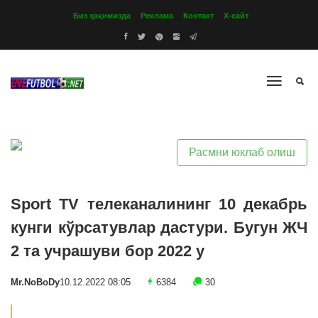
Биз ҳақимизда
Реклама
Контакт
Х-сайт
Расмни юклаб олиш
Sport TV телеканалининг 10 декабрь
кунги кўрсатувлар дастури. Бугун ЖЧ
2 та учрашуви бор 2022 y
Mr.NoBoDy
10.12.2022 08:05
6384
30