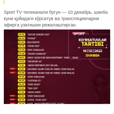
Sport TV телеканали бугун — 10 декабрь, шанба
куни қуйидаги кўрсатув ва трансляцияларни
эфирга узатишни режалаштирган.