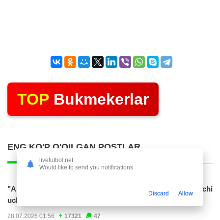
TOP
Bukmekerlar
ENG KO'P O'QILGAN POSTLAR
livefutbol.net
Would like to send you notifications
"Al Hilol" O'zbekiston terma jamoasiga gol urgan hujumchi
Discard
Allow
uchun 70 mln. evro taklif...
28.07.2026 01:56
17321
47