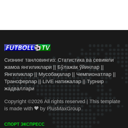
Сизнинг танловингиз: Статистика ва севимли
жамоа янгиликлари || Бўлажак ўйинлар ||
Янгиликлар || Мусобақалар || Чемпионатлар ||
Трансферлар || LIVE натижалар || Турнир
жадваллари
Copyright ©
2026 All rights reserved | This template
is made with
by
PlusMaxGroup
СПОРТ ЭКСПРЕСС