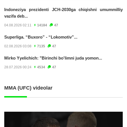
Indoneziya prezidenti JCH-2030ga chiqishni umummilliy
vazifa deb...
04.08.2026 02:11
14184
47
Superliga. “Buxoro” - “Lokomotiv”...
02.08.2026 03:08
7135
47
Mirko Yyelichich: "Birinchi bo'limni juda yomon...
28.07.2026 00:24
4534
47
MMA (UFC) videolar