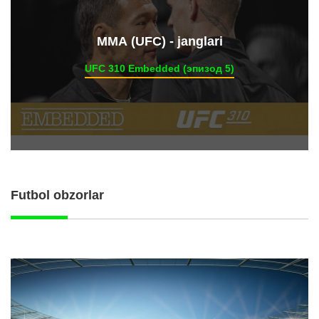
ММА (UFC) - janglari
UFC 310 Embedded (эпизод 5)
Futbol obzorlar