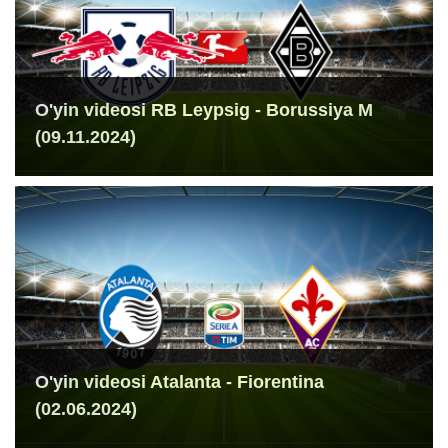
O'yin videosi RB Leypsig - Borussiya M
(09.11.2024)
O'yin videosi Atalanta - Fiorentina
(02.06.2024)