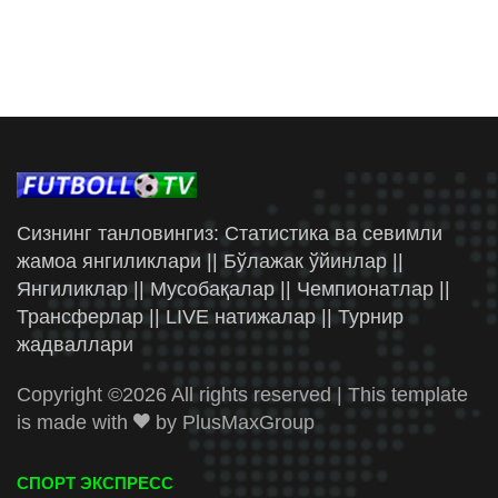
Сизнинг танловингиз: Статистика ва севимли
жамоа янгиликлари || Бўлажак ўйинлар ||
Янгиликлар || Мусобақалар || Чемпионатлар ||
Трансферлар || LIVE натижалар || Турнир
жадваллари
Copyright ©
2026 All rights reserved | This template
is made with
by
PlusMaxGroup
СПОРТ ЭКСПРЕСС