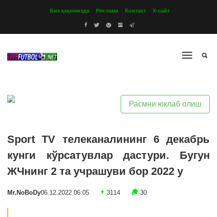
Биз ҳақимизда
Реклама
Контакт
Х-сайт
Расмни юклаб олиш
Sport TV телеканалининг 6 декабрь
кунги кўрсатувлар дастури. Бугун
ЖЧнинг 2 та учрашуви бор 2022 y
Mr.NoBoDy
06.12.2022 06:05
3114
30