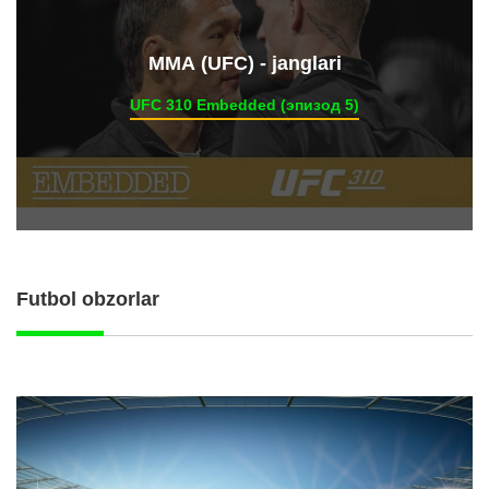
ММА (UFC) - janglari
UFC 310 Embedded (эпизод 5)
Futbol obzorlar