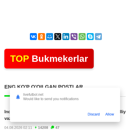
TOP
Bukmekerlar
ENG KO'P O'QILGAN POSTLAR
livefutbol.net
Would like to send you notifications
Indoneziya prezidenti JCH-2030ga chiqishni umummilliy
Discard
Allow
vazifa deb...
04.08.2026 02:11
14208
47