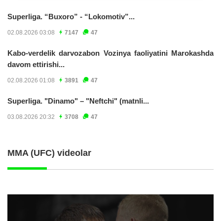
Superliga. “Buxoro” - “Lokomotiv”...
02.08.2026 03:08
7147
47
Kabo-verdelik darvozabon Vozinya faoliyatini Marokashda
davom ettirishi...
02.08.2026 01:08
3891
47
Superliga. "Dinamo" – "Neftchi" (matnli...
03.08.2026 20:32
3708
47
MMA (UFC) videolar