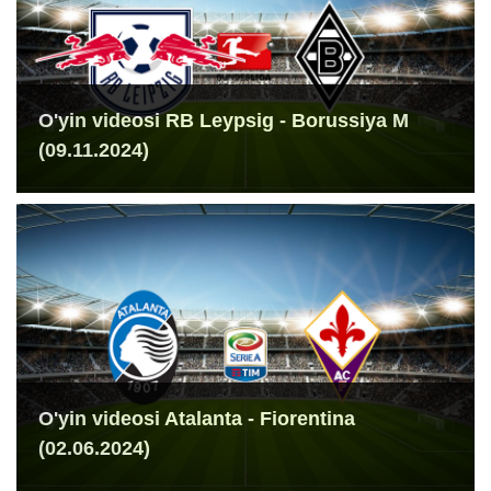
O'yin videosi RB Leypsig - Borussiya M
(09.11.2024)
O'yin videosi Atalanta - Fiorentina
(02.06.2024)