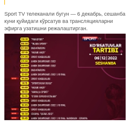
Sport TV телеканали бугун — 6 декабрь, сешанба
куни қуйидаги кўрсатув ва трансляцияларни
эфирга узатишни режалаштирган.