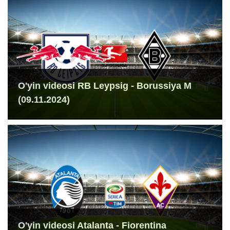
O'yin videosi RB Leypsig - Borussiya M
(09.11.2024)
O'yin videosi Atalanta - Fiorentina