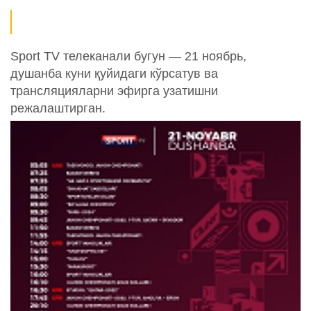
Sport TV телеканали бугун — 21 ноябрь,
душанба куни қуйидаги кўрсатув ва
трансляцияларни эфирга узатишни
режалаштирган.