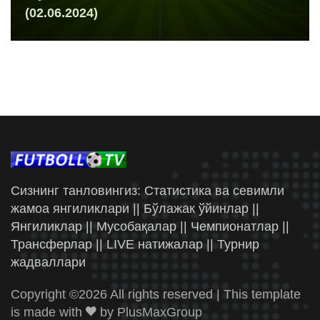
(02.06.2024)
Сизнинг танловингиз: Статистика ва севимли
жамоа янгиликлари || Бўлажак ўйинлар ||
Янгиликлар || Мусобақалар || Чемпионатлар ||
Трансферлар || LIVE натижалар || Турнир
жадваллари
Copyright ©
2026 All rights reserved | This template
is made with
by
PlusMaxGroup