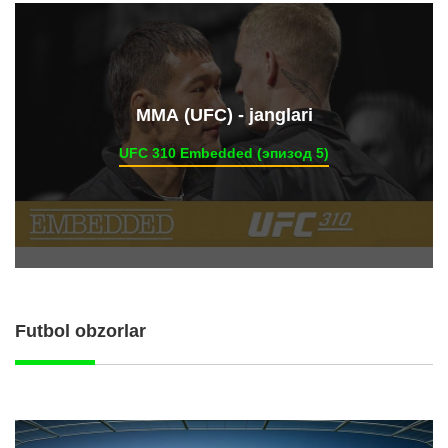
ММА (UFC) - janglari
UFC 310 Embedded (эпизод 5)
Futbol obzorlar