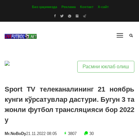
Биз ҳақимизда
Реклама
Контакт
Х-сайт
Расмни юклаб олиш
Sport TV телеканалининг 21 ноябрь
кунги кўрсатувлар дастури. Бугун 3 та
жонли футбол трансляцияси бор 2022
y
Mr.NoBoDy
21.11.2022 08:05
3807
30