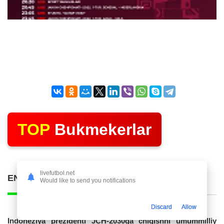
TOP
Bukmekerlar
livefutbol.net
ENG KO'P O'QILGAN POSTLAR
Would like to send you notifications
Discard
Allow
Indoneziya prezidenti JCH-2030ga chiqishni umummilliy