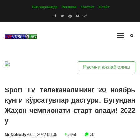
Биз ҳақимизда
Реклама
Контакт
Х-сайт
Расмни юклаб олиш
Sport TV телеканалининг 20 ноябрь
кунги кўрсатувлар дастури. Бугундан
Жаҳон чемпионати старт олади! 2022
y
Mr.NoBoDy
20.11.2022 08:05
5958
30