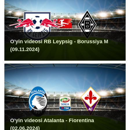
O'yin videosi RB Leypsig - Borussiya M
(09.11.2024)
O'yin videosi Atalanta - Fiorentina
(02.06.2024)