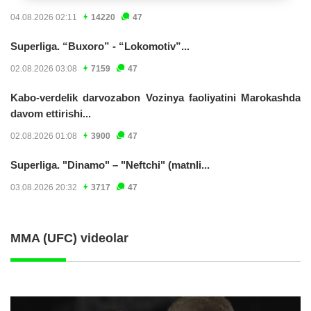
04.08.2026 02:11
14220
47
Superliga. “Buxoro” - “Lokomotiv”...
02.08.2026 03:08
7159
47
Kabo-verdelik darvozabon Vozinya faoliyatini Marokashda
davom ettirishi...
02.08.2026 01:08
3900
47
Superliga. "Dinamo" – "Neftchi" (matnli...
03.08.2026 20:32
3717
47
MMA (UFC) videolar