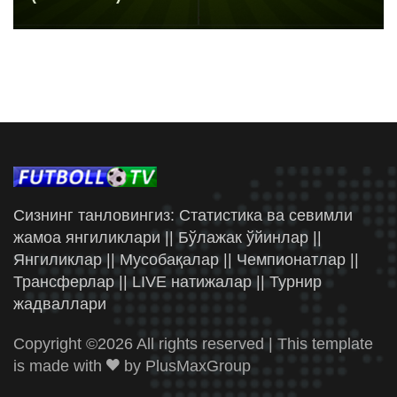
Сизнинг танловингиз: Статистика ва севимли
жамоа янгиликлари || Бўлажак ўйинлар ||
Янгиликлар || Мусобақалар || Чемпионатлар ||
Трансферлар || LIVE натижалар || Турнир
жадваллари
Copyright ©
2026 All rights reserved | This template
is made with
by
PlusMaxGroup