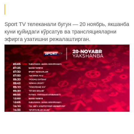
Sport TV телеканали бугун — 20 ноябрь, якшанба
куни қуйидаги кўрсатув ва трансляцияларни
эфирга узатишни режалаштирган.