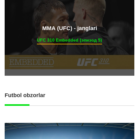
ММА (UFC) - janglari
UFC 310 Embedded (эпизод 5)
Futbol obzorlar