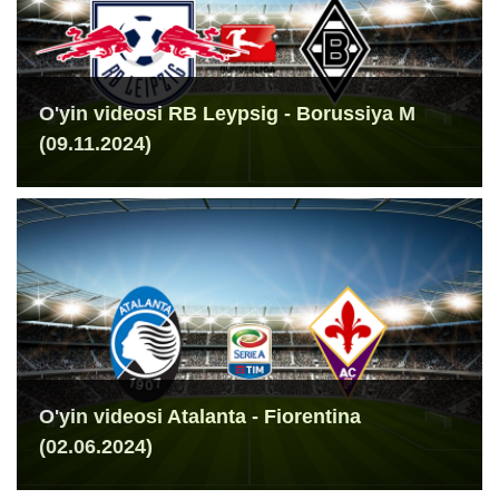
O'yin videosi RB Leypsig - Borussiya M
(09.11.2024)
O'yin videosi Atalanta - Fiorentina
(02.06.2024)