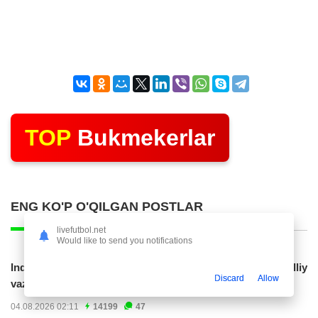
TOP
Bukmekerlar
ENG KO'P O'QILGAN POSTLAR
livefutbol.net
Would like to send you notifications
Indoneziya prezidenti JCH-2030ga chiqishni umummilliy
Discard
Allow
vazifa deb...
04.08.2026 02:11
14199
47