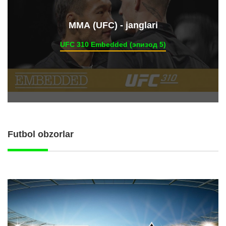
ММА (UFC) - janglari
UFC 310 Embedded (эпизод 5)
Futbol obzorlar