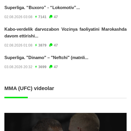
Superliga. “Buxoro” - “Lokomotiv”...
02.08.2026 03:08
7141
47
Kabo-verdelik darvozabon Vozinya faoliyatini Marokashda
davom ettirishi...
02.08.2026 01:08
3879
47
Superliga. "Dinamo" – "Neftchi" (matnli...
03.08.2026 20:32
3699
47
MMA (UFC) videolar