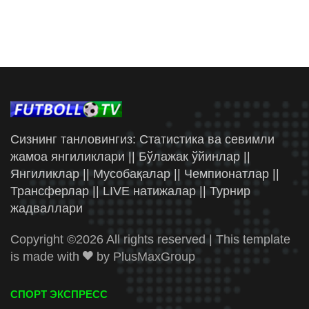
Сизнинг танловингиз: Статистика ва севимли
жамоа янгиликлари || Бўлажак ўйинлар ||
Янгиликлар || Мусобақалар || Чемпионатлар ||
Трансферлар || LIVE натижалар || Турнир
жадваллари
Copyright ©
2026 All rights reserved | This template
is made with
by
PlusMaxGroup
СПОРТ ЭКСПРЕСС