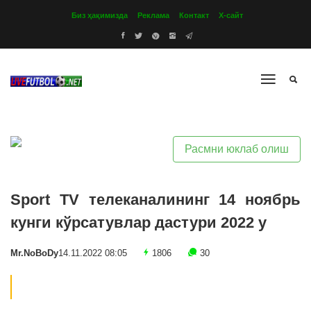
Биз ҳақимизда
Реклама
Контакт
Х-сайт
Расмни юклаб олиш
Sport TV телеканалининг 14 ноябрь
кунги кўрсатувлар дастури 2022 y
Mr.NoBoDy
14.11.2022 08:05
1806
30