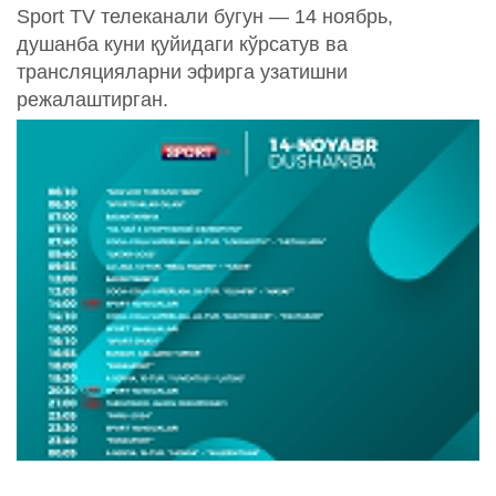
Sport TV телеканали бугун — 14 ноябрь,
душанба куни қуйидаги кўрсатув ва
трансляцияларни эфирга узатишни
режалаштирган.