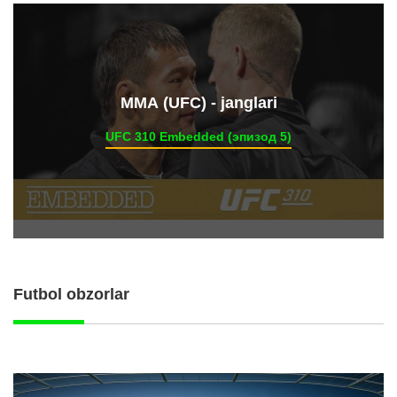
ММА (UFC) - janglari
UFC 310 Embedded (эпизод 5)
Futbol obzorlar