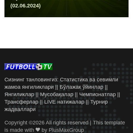
(02.06.2024)
Сизнинг танловингиз: Статистика ва севимли
жамоа янгиликлари || Бўлажак ўйинлар ||
Янгиликлар || Мусобақалар || Чемпионатлар ||
Трансферлар || LIVE натижалар || Турнир
жадваллари
Copyright ©
2026 All rights reserved | This template
is made with
by
PlusMaxGroup