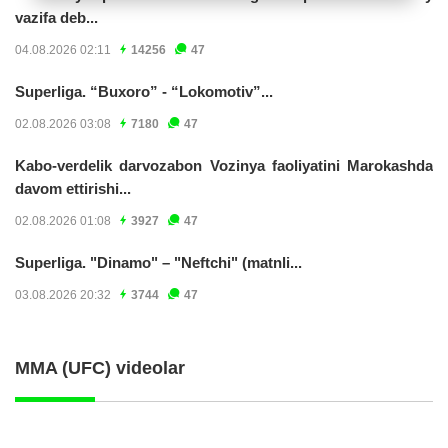
vazifa deb...
04.08.2026 02:11
14256
47
Superliga. “Buxoro” - “Lokomotiv”...
02.08.2026 03:08
7180
47
Kabo-verdelik darvozabon Vozinya faoliyatini Marokashda
davom ettirishi...
02.08.2026 01:08
3927
47
Superliga. "Dinamo" – "Neftchi" (matnli...
03.08.2026 20:32
3744
47
MMA (UFC) videolar