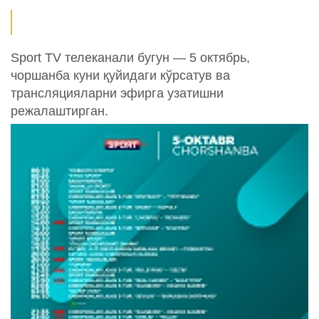
Sport TV телеканали бугун — 5 октябрь,
чоршанба куни қуйидаги кўрсатув ва
трансляцияларни эфирга узатишни
режалаштирган.