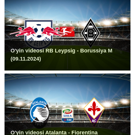
O'yin videosi RB Leypsig - Borussiya M
(09.11.2024)
O'yin videosi Atalanta - Fiorentina