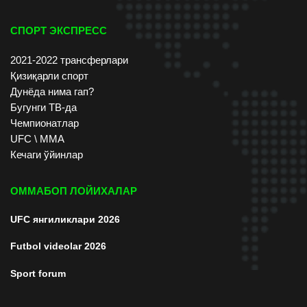
СПОРТ ЭКСПРЕСС
2021-2022 трансферлари
Қизиқарли спорт
Дунёда нима гап?
Бугунги ТВ-да
Чемпионатлар
UFC \ ММА
Кечаги ўйинлар
ОММАБОП ЛОЙИХАЛАР
UFC янгиликлари 2026
Futbol videolar 2026
Sport forum