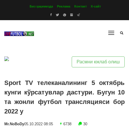
Биз ҳақимизда
Реклама
Контакт
Х-сайт
Расмни юклаб олиш
Sport TV телеканалининг 5 октябрь
кунги кўрсатувлар дастури. Бугун 10
та жонли футбол трансляцияси бор
2022 y
Mr.NoBoDy
05.10.2022 08:05
6738
30