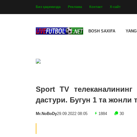
Биз ҳақимизда
Реклама
Контакт
Х-сайт
BOSH SAXIFA
YANG
Sport TV телеканалининг 
дастури. Бугун 1 та жонли 
Mr.NoBoDy
29.09.2022 08:05
1884
30