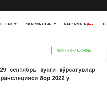
ILIKLAR
CHEMPIONATLAR
MATCH-CENTR
(live)
TV
Расмни юклаб олиш
29 сентябрь кунги кўрсатувлар
трансляцияси бор 2022 y