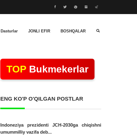
 Dasturlar
JONLI EFIR
BOSHQALAR
TOP
Bukmekerlar
ENG KO'P O'QILGAN POSTLAR
Indoneziya prezidenti JCH-2030ga chiqishni
umummilliy vazifa deb...