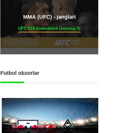
ММА (UFC) - janglari
UFC 310 Embedded (эпизод 5)
Futbol obzorlar