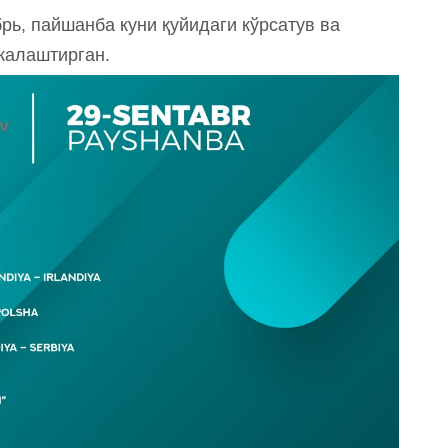
брь, пайшанба куни қуйидаги кўрсатув ва
жалаштирган.