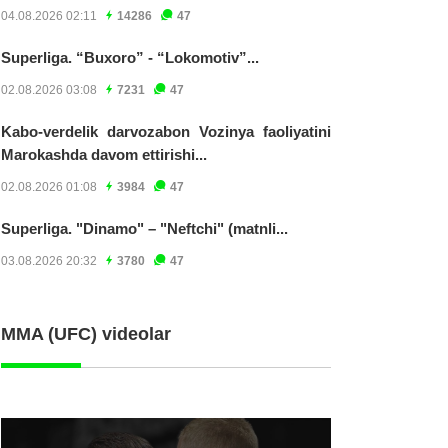
04.08.2026 02:11
14286
47
Superliga. “Buxoro” - “Lokomotiv”...
02.08.2026 03:08
7231
47
Kabo-verdelik darvozabon Vozinya faoliyatini
Marokashda davom ettirishi...
02.08.2026 01:08
3984
47
Superliga. "Dinamo" – "Neftchi" (matnli...
03.08.2026 20:32
3780
47
MMA (UFC) videolar