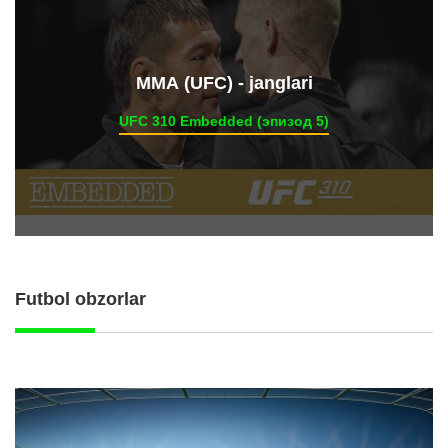
ММА (UFC) - janglari
UFC 310 Embedded (эпизод 5)
Futbol obzorlar