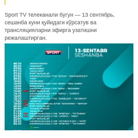
Sport TV телеканали бугун — 13 сентябрь,
сешанба куни қуйидаги кўрсатув ва
трансляцияларни эфирга узатишни
режалаштирган.