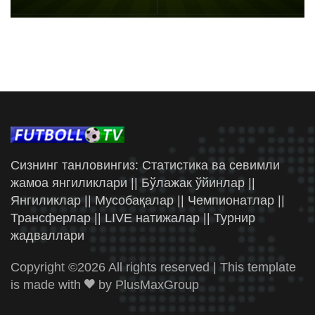
Сизнинг танловингиз: Статистика ва севимли
жамоа янгиликлари || Бўлажак ўйинлар ||
Янгиликлар || Мусобақалар || Чемпионатлар ||
Трансферлар || LIVE натижалар || Турнир
жадваллари
Copyright ©
2026 All rights reserved | This template
is made with
by
PlusMaxGroup