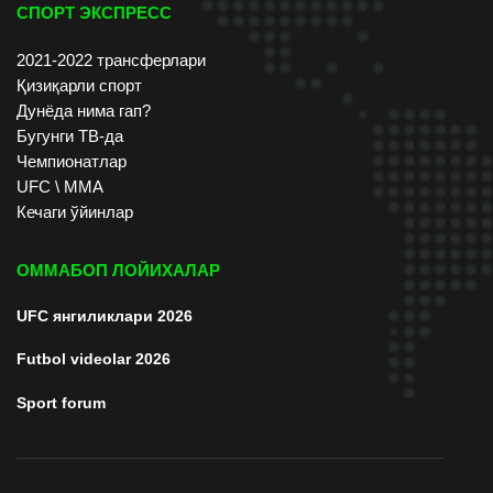
СПОРТ ЭКСПРЕСС
2021-2022 трансферлари
Қизиқарли спорт
Дунёда нима гап?
Бугунги ТВ-да
Чемпионатлар
UFC \ ММА
Кечаги ўйинлар
ОММАБОП ЛОЙИХАЛАР
UFC янгиликлари 2026
Futbol videolar 2026
Sport forum