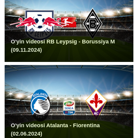
O'yin videosi RB Leypsig - Borussiya M
(09.11.2024)
O'yin videosi Atalanta - Fiorentina
(02.06.2024)