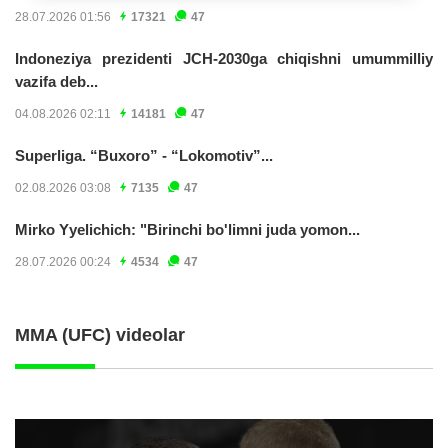
28.07.2026 01:56
17321
47
Indoneziya prezidenti JCH-2030ga chiqishni umummilliy
vazifa deb...
04.08.2026 02:11
14181
47
Superliga. “Buxoro” - “Lokomotiv”...
02.08.2026 03:08
7135
47
Mirko Yyelichich: "Birinchi bo'limni juda yomon...
28.07.2026 00:24
4534
47
MMA (UFC) videolar