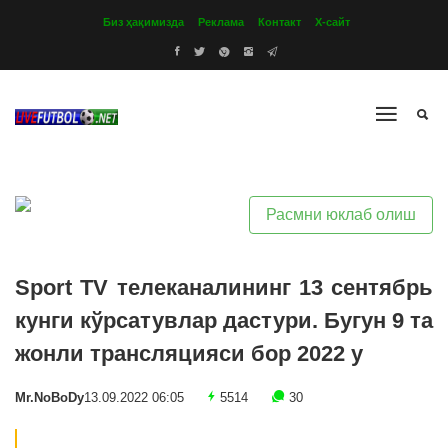
Биз ҳақимизда
Реклама
Контакт
Х-сайт
Расмни юклаб олиш
Sport TV телеканалининг 13 сентябрь
кунги кўрсатувлар дастури. Бугун 9 та
жонли трансляцияси бор 2022 y
Mr.NoBoDy
13.09.2022 06:05
5514
30