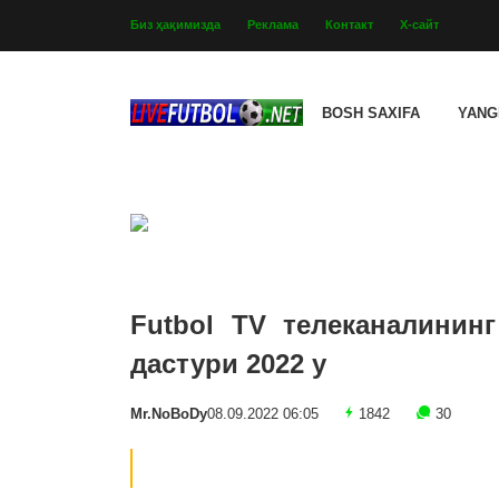
Биз ҳақимизда
Реклама
Контакт
Х-сайт
BOSH SAXIFA
YANG
Futbol TV телеканалининг
дастури 2022 y
Mr.NoBoDy
08.09.2022 06:05
1842
30