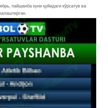
брь, пайшанба куни қуйидаги кўрсатув ва
жалаштирган.