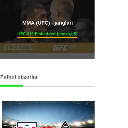
ММА (UFC) - janglari
UFC 310 Embedded (эпизод 5)
Futbol obzorlar