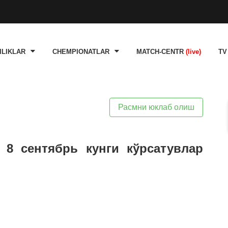
ILIKLAR
CHEMPIONATLAR
MATCH-CENTR
(live)
TV
Расмни юклаб олиш
 8 сентябрь кунги кўрсатувлар