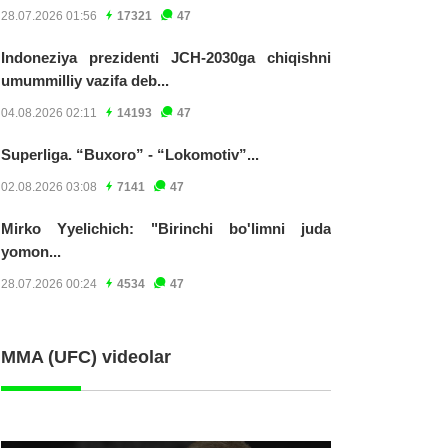
28.07.2026 01:56
17321
47
Indoneziya prezidenti JCH-2030ga chiqishni
umummilliy vazifa deb...
04.08.2026 02:11
14193
47
Superliga. “Buxoro” - “Lokomotiv”...
02.08.2026 03:08
7141
47
Mirko Yyelichich: "Birinchi bo'limni juda
yomon...
28.07.2026 00:24
4534
47
MMA (UFC) videolar