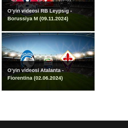
O'yin videosi RB Leypsig -
Borussiya M (09.11.2024)
O'yin videosi Atalanta -
Fiorentina (02.06.2024)