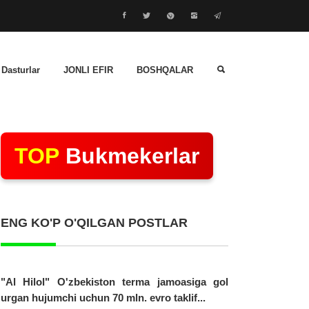
 Dasturlar
JONLI EFIR
BOSHQALAR
TOP
Bukmekerlar
ENG KO'P O'QILGAN POSTLAR
"Al Hilol" O'zbekiston terma jamoasiga gol
urgan hujumchi uchun 70 mln. evro taklif...