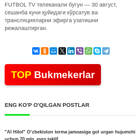
FUTBOL TV телеканали бугун — 30 август,
сешанба куни қуйидаги кўрсатув ва
трансляцияларни эфирга узатишни
режалаштирган.
TOP
Bukmekerlar
ENG KO'P O'QILGAN POSTLAR
"Al Hilol" O'zbekiston terma jamoasiga gol urgan hujumchi
uchun 70 mln. evro taklif...