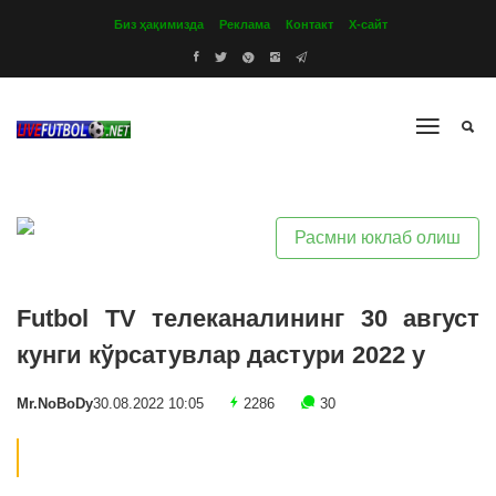
Биз ҳақимизда
Реклама
Контакт
Х-сайт
Расмни юклаб олиш
Futbol TV телеканалининг 30 август
кунги кўрсатувлар дастури 2022 y
Mr.NoBoDy
30.08.2022 10:05
2286
30