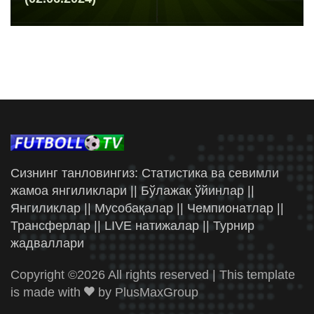
Сизнинг танловингиз: Статистика ва севимли
жамоа янгиликлари || Бўлажак ўйинлар ||
Янгиликлар || Мусобақалар || Чемпионатлар ||
Трансферлар || LIVE натижалар || Турнир
жадваллари
Copyright ©
2026 All rights reserved | This template
is made with
by
PlusMaxGroup