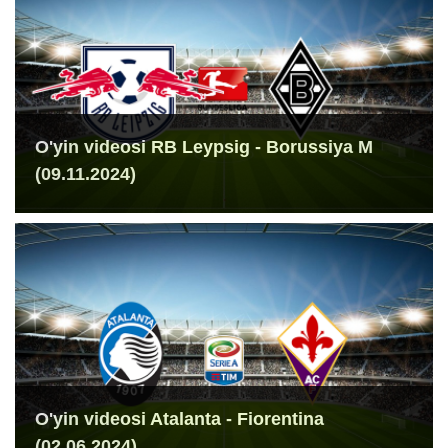
O'yin videosi RB Leypsig - Borussiya M
(09.11.2024)
O'yin videosi Atalanta - Fiorentina
(02.06.2024)