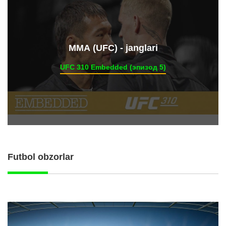
ММА (UFC) - janglari
UFC 310 Embedded (эпизод 5)
Futbol obzorlar