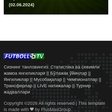
(02.06.2024)
Сизнинг танловингиз: Статистика ва севимли
жамоа янгиликлари || Бўлажак ўйинлар ||
Янгиликлар || Мусобақалар || Чемпионатлар ||
Трансферлар || LIVE натижалар || Турнир
жадваллари
Copyright ©
2026 All rights reserved | This template
is made with
by
PlusMaxGroup