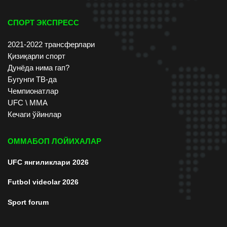
СПОРТ ЭКСПРЕСС
2021-2022 трансферлари
Қизиқарли спорт
Дунёда нима гап?
Бугунги ТВ-да
Чемпионатлар
UFC \ ММА
Кечаги ўйинлар
ОММАБОП ЛОЙИХАЛАР
UFC янгиликлари 2026
Futbol videolar 2026
Sport forum