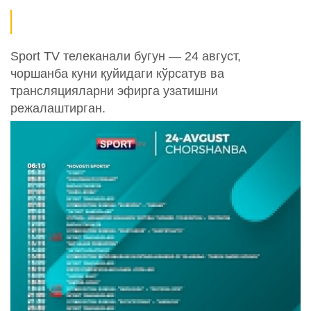
Sport TV телеканали бугун — 24 август,
чоршанба куни қуйидаги кўрсатув ва
трансляцияларни эфирга узатишни
режалаштирган.