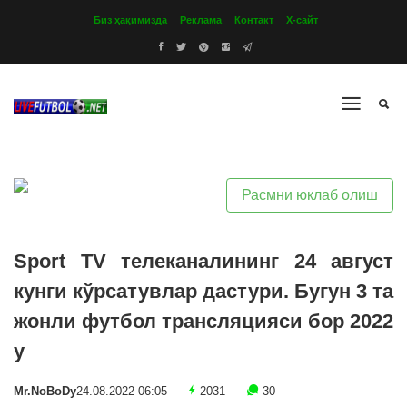
Биз ҳақимизда
Реклама
Контакт
Х-сайт
Расмни юклаб олиш
Sport TV телеканалининг 24 август
кунги кўрсатувлар дастури. Бугун 3 та
жонли футбол трансляцияси бор 2022
y
Mr.NoBoDy
24.08.2022 06:05
2031
30