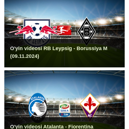
O'yin videosi RB Leypsig - Borussiya M
(09.11.2024)
O'yin videosi Atalanta - Fiorentina