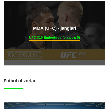
ММА (UFC) - janglari
UFC 310 Embedded (эпизод 5)
Futbol obzorlar