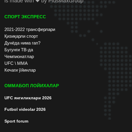
is made with
by
PlusMaxGroup
СПОРТ ЭКСПРЕСС
2021-2022 трансферлари
Қизиқарли спорт
Дунёда нима гап?
Бугунги ТВ-да
Чемпионатлар
UFC \ ММА
Кечаги ўйинлар
ОММАБОП ЛОЙИХАЛАР
UFC янгиликлари 2026
Futbol videolar 2026
Sport forum