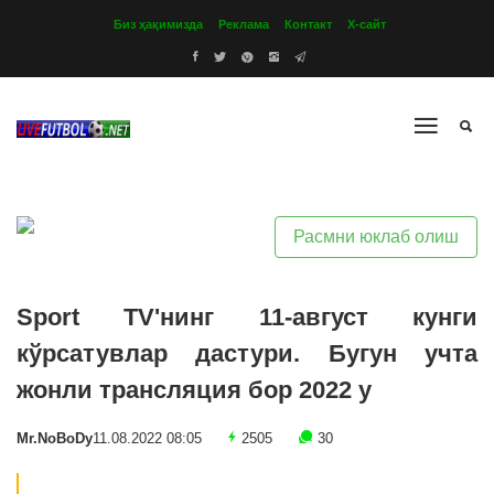
Биз ҳақимизда
Реклама
Контакт
Х-сайт
Расмни юклаб олиш
Sport TV'нинг 11-август кунги
кўрсатувлар дастури. Бугун учта
жонли трансляция бор 2022 y
Mr.NoBoDy
11.08.2022 08:05
2505
30