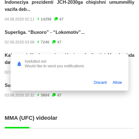
Indoneziya prezidenti JCH-2030ga chiqishni umummilliy
vazifa deb...
04.08.2026 02:11
14298
47
Superliga. “Buxoro” - “Lokomotiv”...
02.08.2026 03:08
7246
47
Kabo-verdelik darvozabon Vozinya faoliyatini Marokashda
livefutbol.net
davom ettirishi...
Would like to send you notifications
02.08.2026 01:08
4005
47
Discard
Allow
Superliga. "Dinamo" – "Neftchi" (matnli...
03.08.2026 20:32
3804
47
MMA (UFC) videolar