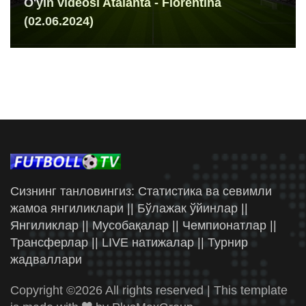
O'yin videosi Atalanta - Fiorentina
(02.06.2024)
Сизнинг танловингиз: Статистика ва севимли
жамоа янгиликлари || Бўлажак ўйинлар ||
Янгиликлар || Мусобақалар || Чемпионатлар ||
Трансферлар || LIVE натижалар || Турнир
жадваллари
Copyright ©
2026 All rights reserved | This template