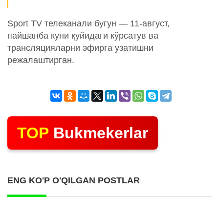
Sport TV телеканали бугун — 11-август,
пайшанба куни қуйидаги кўрсатув ва
трансляцияларни эфирга узатишни
режалаштирган.
TOP
Bukmekerlar
ENG KO'P O'QILGAN POSTLAR