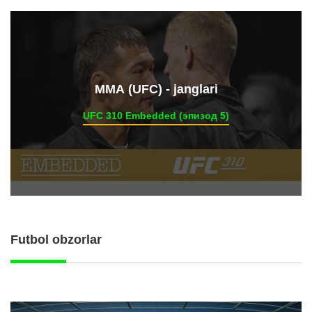
ММА (UFC) - janglari
UFC 310 Embedded (эпизод 5)
Futbol obzorlar