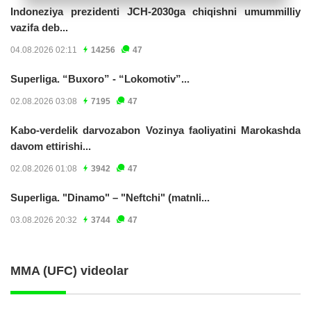
Indoneziya prezidenti JCH-2030ga chiqishni umummilliy
vazifa deb...
04.08.2026 02:11
14256
47
Superliga. “Buxoro” - “Lokomotiv”...
02.08.2026 03:08
7195
47
Kabo-verdelik darvozabon Vozinya faoliyatini Marokashda
davom ettirishi...
02.08.2026 01:08
3942
47
Superliga. "Dinamo" – "Neftchi" (matnli...
03.08.2026 20:32
3744
47
MMA (UFC) videolar