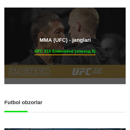
ММА (UFC) - janglari
UFC 310 Embedded (эпизод 5)
Futbol obzorlar