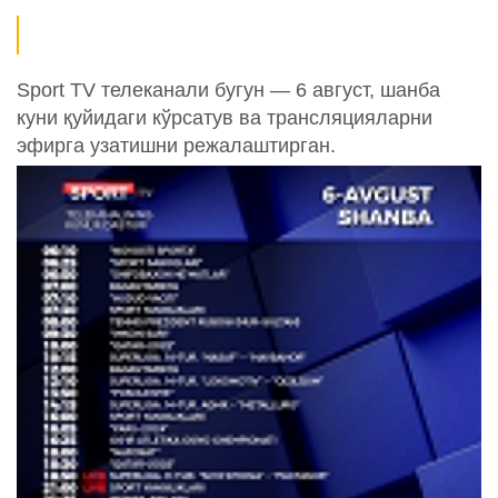
Sport TV телеканали бугун — 6 август, шанба
куни қуйидаги кўрсатув ва трансляцияларни
эфирга узатишни режалаштирган.