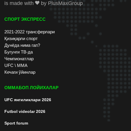
is made with
by
PlusMaxGroup
СПОРТ ЭКСПРЕСС
2021-2022 трансферлари
Қизиқарли спорт
Дунёда нима гап?
Бугунги ТВ-да
Чемпионатлар
UFC \ ММА
Кечаги ўйинлар
ОММАБОП ЛОЙИХАЛАР
UFC янгиликлари 2026
Futbol videolar 2026
Sport forum