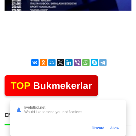
TOP
Bukmekerlar
livefutbol.net
Would like to send you notifications
ENG KO'P O'QILGAN POSTLAR
Discard
Allow