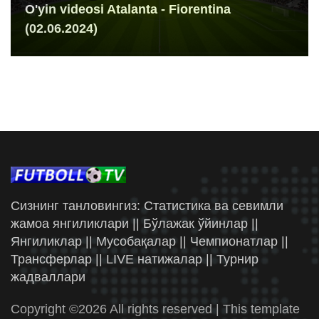
O'yin videosi Atalanta - Fiorentina
(02.06.2024)
Сизнинг танловингиз: Статистика ва севимли
жамоа янгиликлари || Бўлажак ўйинлар ||
Янгиликлар || Мусобақалар || Чемпионатлар ||
Трансферлар || LIVE натижалар || Турнир
жадваллари
Copyright ©
2026 All rights reserved | This template