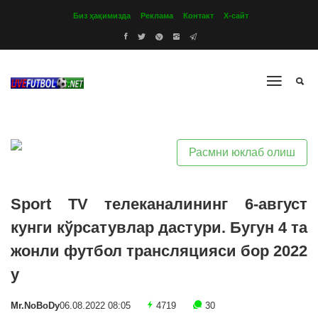
Биз ҳақимизда
Реклама
Контакт
Х-сайт
Расмни юклаб олиш
Sport TV телеканалининг 6-август
кунги кўрсатувлар дастури. Бугун 4 та
жонли футбол трансляцияси бор 2022
y
Mr.NoBoDy
06.08.2022 08:05
4719
30