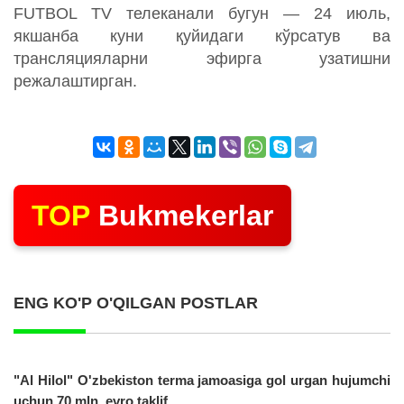
FUTBOL TV телеканали бугун — 24 июль,
якшанба куни қуйидаги кўрсатув ва
трансляцияларни эфирга узатишни
режалаштирган.
TOP
Bukmekerlar
ENG KO'P O'QILGAN POSTLAR
"Al Hilol" O'zbekiston terma jamoasiga gol urgan hujumchi
uchun 70 mln. evro taklif...