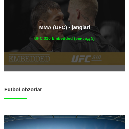
ММА (UFC) - janglari
UFC 310 Embedded (эпизод 5)
Futbol obzorlar