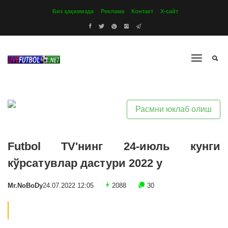
Биз ҳақимизда
Реклама
Контакт
Х-сайт
Расмни юклаб олиш
Futbol TV'нинг 24-июль кунги
кўрсатувлар дастури 2022 y
Mr.NoBoDy
24.07.2022 12:05
2088
30