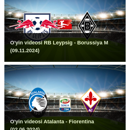
O'yin videosi RB Leypsig - Borussiya M
(09.11.2024)
O'yin videosi Atalanta - Fiorentina
(02.06.2024)