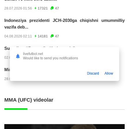
28.07.2026 01:56
17321
47
Indoneziya prezidenti JCH-2030ga chiqishni umummilliy
vazifa deb...
04.08.2026 02:11
14181
47
Superliga. “Buxoro” - “Lokomotiv”...
livefutbol.net
02.08.2026 03:08
7135
47
Would like to send you notifications
Mirko Yyelichich: "Birinchi bo'limni juda yomon...
Discard
Allow
28.07.2026 00:24
4534
47
MMA (UFC) videolar