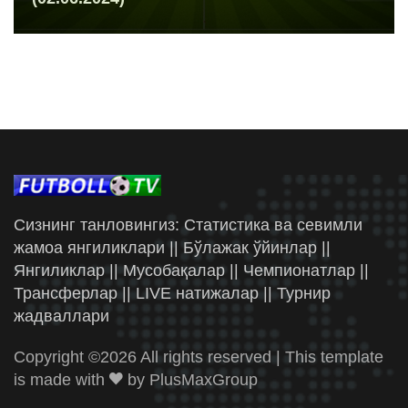
Сизнинг танловингиз: Статистика ва севимли
жамоа янгиликлари || Бўлажак ўйинлар ||
Янгиликлар || Мусобақалар || Чемпионатлар ||
Трансферлар || LIVE натижалар || Турнир
жадваллари
Copyright ©
2026 All rights reserved | This template
is made with
by
PlusMaxGroup