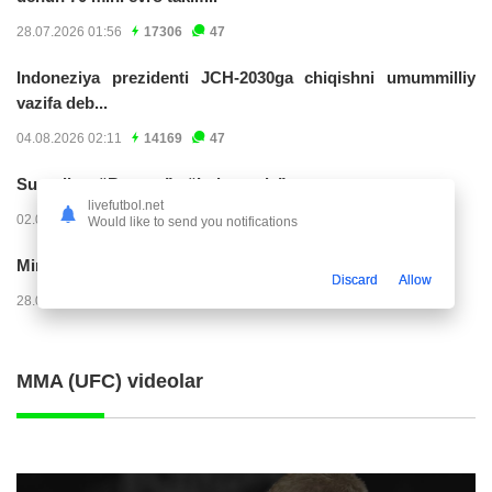
28.07.2026 01:56
17306
47
Indoneziya prezidenti JCH-2030ga chiqishni umummilliy
vazifa deb...
04.08.2026 02:11
14169
47
Superliga. “Buxoro” - “Lokomotiv”...
livefutbol.net
02.08.2026 03:08
7129
47
Would like to send you notifications
Mirko Yyelichich: "Birinchi bo'limni juda yomon...
Discard
Allow
28.07.2026 00:24
4528
47
MMA (UFC) videolar