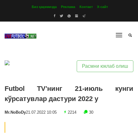
Биз ҳақимизда
Реклама
Контакт
Х-сайт
Расмни юклаб олиш
Futbol TV'нинг 21-июль кунги
кўрсатувлар дастури 2022 y
Mr.NoBoDy
21.07.2022 10:05
2214
30