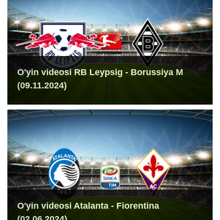
O'yin videosi RB Leypsig - Borussiya M
(09.11.2024)
O'yin videosi Atalanta - Fiorentina
(02.06.2024)