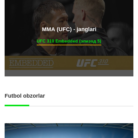
ММА (UFC) - janglari
UFC 310 Embedded (эпизод 5)
Futbol obzorlar