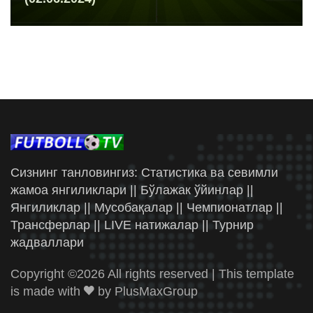
Сизнинг танловингиз: Статистика ва севимли
жамоа янгиликлари || Бўлажак ўйинлар ||
Янгиликлар || Мусобақалар || Чемпионатлар ||
Трансферлар || LIVE натижалар || Турнир
жадваллари
Copyright ©
2026 All rights reserved | This template
is made with
by
PlusMaxGroup