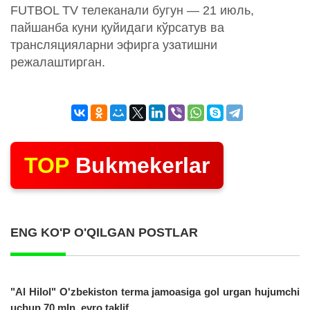
FUTBOL TV телеканали бугун — 21 июль,
пайшанба куни қуйидаги кўрсатув ва
трансляцияларни эфирга узатишни
режалаштирган.
TOP
Bukmekerlar
ENG KO'P O'QILGAN POSTLAR
"Al Hilol" O'zbekiston terma jamoasiga gol urgan hujumchi
uchun 70 mln. evro taklif...