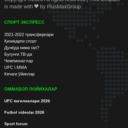
is made with
by
PlusMaxGroup
СПОРТ ЭКСПРЕСС
2021-2022 трансферлари
Қизиқарли спорт
Дунёда нима гап?
Бугунги ТВ-да
Чемпионатлар
UFC \ ММА
Кечаги ўйинлар
ОММАБОП ЛОЙИХАЛАР
UFC янгиликлари 2026
Futbol videolar 2026
Sport forum