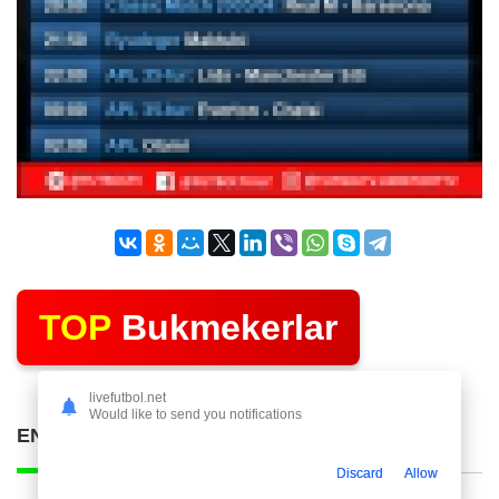
TOP
Bukmekerlar
livefutbol.net
Would like to send you notifications
ENG KO'P O'QILGAN POSTLAR
Discard
Allow