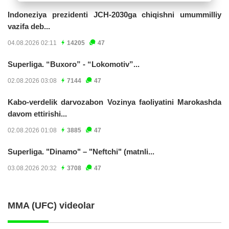
Indoneziya prezidenti JCH-2030ga chiqishni umummilliy
vazifa deb...
04.08.2026 02:11
14205
47
Superliga. “Buxoro” - “Lokomotiv”...
02.08.2026 03:08
7144
47
Kabo-verdelik darvozabon Vozinya faoliyatini Marokashda
davom ettirishi...
02.08.2026 01:08
3885
47
Superliga. "Dinamo" – "Neftchi" (matnli...
03.08.2026 20:32
3708
47
MMA (UFC) videolar