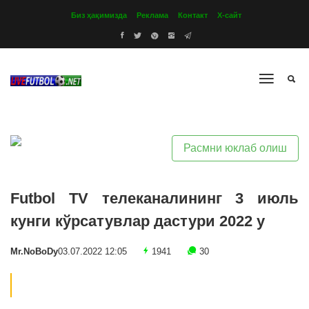
Биз ҳақимизда
Реклама
Контакт
Х-сайт
Расмни юклаб олиш
Futbol TV телеканалининг 3 июль
кунги кўрсатувлар дастури 2022 y
Mr.NoBoDy
03.07.2022 12:05
1941
30