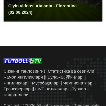
O'yin videosi Atalanta - Fiorentina
(02.06.2024)
Сизнинг танловингиз: Статистика ва севимли
жамоа янгиликлари || Бўлажак ўйинлар ||
Янгиликлар || Мусобақалар || Чемпионатлар ||
Трансферлар || LIVE натижалар || Турнир
жадваллари
Copyright ©
2026 All rights reserved | This template