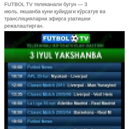
FUTBOL TV телеканали бугун — 3
июль, якшанба куни қуйидаги кўрсатув ва
трансляцияларни эфирга узатишни
режалаштирган.