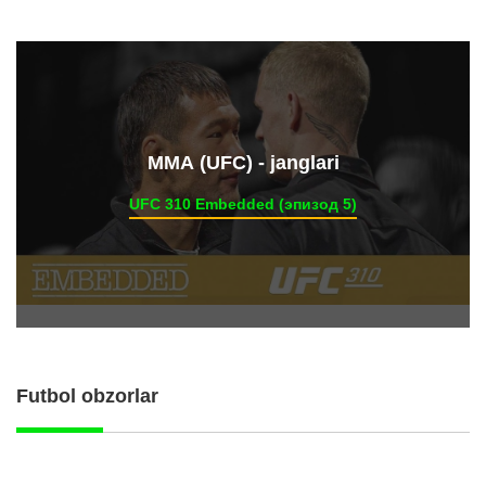
ММА (UFC) - janglari
UFC 310 Embedded (эпизод 5)
Futbol obzorlar