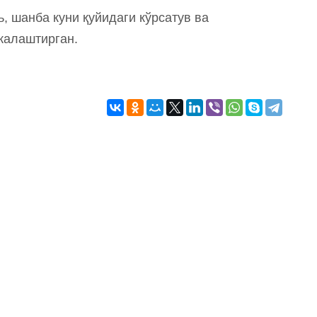
, шанба куни қуйидаги кўрсатув ва
ежалаштирган.