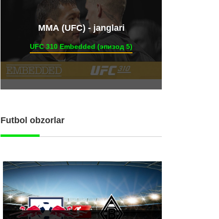
ММА (UFC) - janglari
UFC 310 Embedded (эпизод 5)
Futbol obzorlar