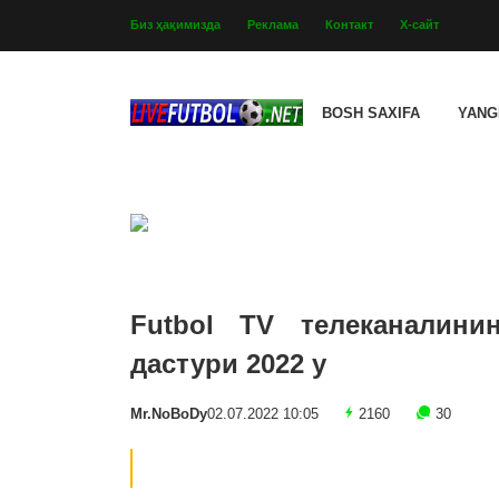
Биз ҳақимизда
Реклама
Контакт
Х-сайт
BOSH SAXIFA
YANG
Futbol TV телеканалини
дастури 2022 y
Mr.NoBoDy
02.07.2022 10:05
2160
30