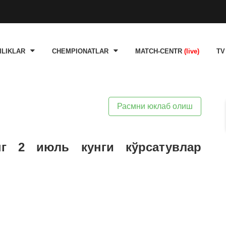
ILIKLAR
CHEMPIONATLAR
MATCH-CENTR
(live)
TV
Расмни юклаб олиш
нг 2 июль кунги кўрсатувлар