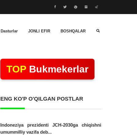
 Dasturlar
JONLI EFIR
BOSHQALAR
TOP
Bukmekerlar
ENG KO'P O'QILGAN POSTLAR
Indoneziya prezidenti JCH-2030ga chiqishni
umummilliy vazifa deb...