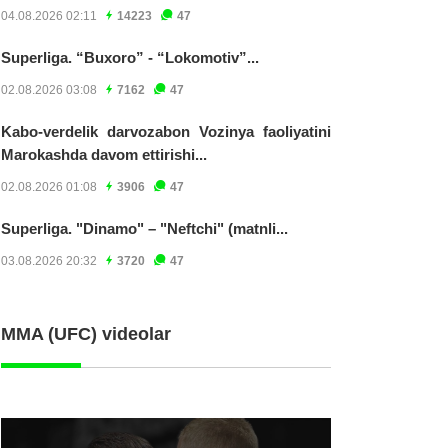
04.08.2026 02:11
14223
47
Superliga. “Buxoro” - “Lokomotiv”...
02.08.2026 03:08
7162
47
Kabo-verdelik darvozabon Vozinya faoliyatini
Marokashda davom ettirishi...
02.08.2026 01:08
3906
47
Superliga. "Dinamo" – "Neftchi" (matnli...
03.08.2026 20:32
3720
47
MMA (UFC) videolar