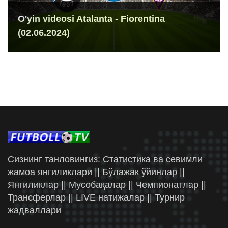
O'yin videosi Atalanta - Fiorentina
(02.06.2024)
Сизнинг танловингиз: Статистика ва севимли
жамоа янгиликлари || Бўлажак ўйинлар ||
Янгиликлар || Мусобақалар || Чемпионатлар ||
Трансферлар || LIVE натижалар || Турнир
жадваллари