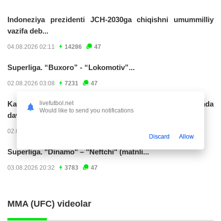
Indoneziya prezidenti JCH-2030ga chiqishni umummilliy
vazifa deb...
04.08.2026 02:11
14286
47
Superliga. “Buxoro” - “Lokomotiv”...
02.08.2026 03:08
7231
47
livefutbol.net
Kabo-verdelik darvozabon Vozinya faoliyatini Marokashda
Would like to send you notifications
davom ettirishi...
02.08.2026 01:08
3984
47
Discard
Allow
Superliga. "Dinamo" – "Neftchi" (matnli...
03.08.2026 20:32
3783
47
MMA (UFC) videolar