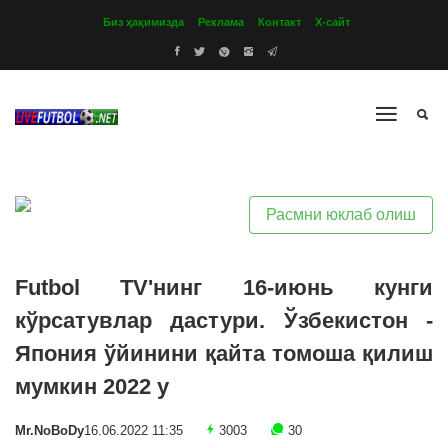
Биз ҳақимизда
Реклама
Контакт
Х-сайт
Расмни юклаб олиш
Futbol TV'нинг 16-июнь кунги
кўрсатувлар дастури. Ўзбекистон -
Япония ўйинини қайта томоша қилиш
мумкин 2022 y
Mr.NoBoDy
16.06.2022 11:35
3003
30