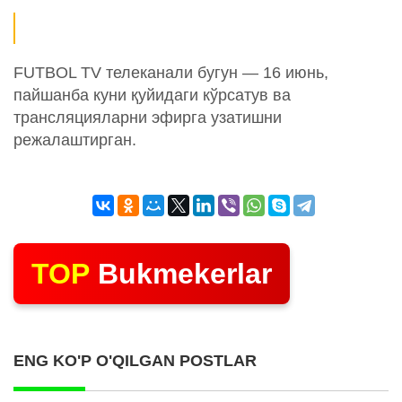
FUTBOL TV телеканали бугун — 16 июнь,
пайшанба куни қуйидаги кўрсатув ва
трансляцияларни эфирга узатишни
режалаштирган.
TOP
Bukmekerlar
ENG KO'P O'QILGAN POSTLAR