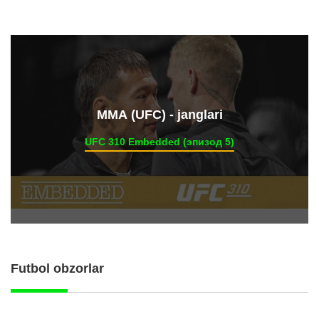
ММА (UFC) - janglari
UFC 310 Embedded (эпизод 5)
Futbol obzorlar