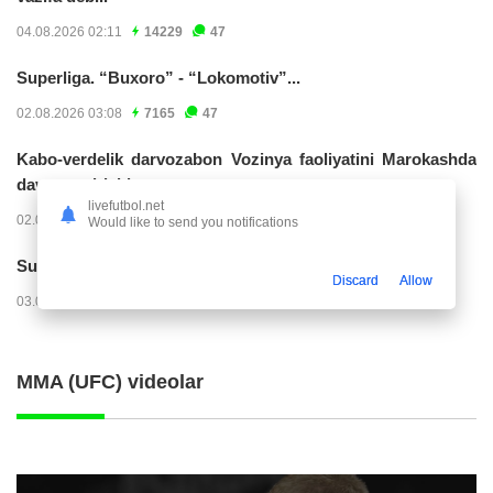
04.08.2026 02:11
14229
47
Superliga. “Buxoro” - “Lokomotiv”...
02.08.2026 03:08
7165
47
Kabo-verdelik darvozabon Vozinya faoliyatini Marokashda
davom ettirishi...
livefutbol.net
02.08.2026 01:08
3912
47
Would like to send you notifications
Superliga. "Dinamo" – "Neftchi" (matnli...
Discard
Allow
03.08.2026 20:32
3729
47
MMA (UFC) videolar