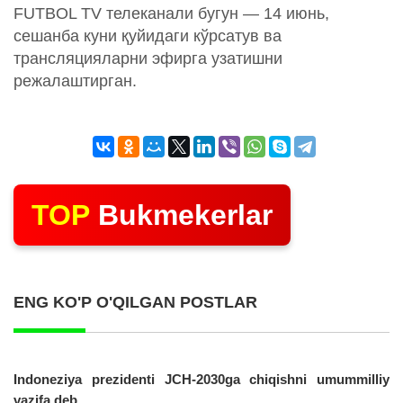
FUTBOL TV телеканали бугун — 14 июнь,
сешанба куни қуйидаги кўрсатув ва
трансляцияларни эфирга узатишни
режалаштирган.
TOP
Bukmekerlar
ENG KO'P O'QILGAN POSTLAR
Indoneziya prezidenti JCH-2030ga chiqishni umummilliy
vazifa deb...