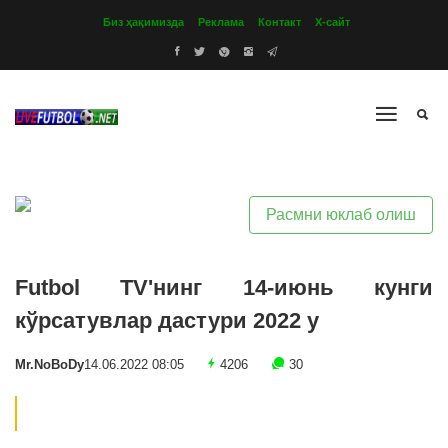
Биз ҳақимизда
Реклама
Контакт
Х-сайт
Расмни юклаб олиш
Futbol TV'нинг 14-июнь кунги
кўрсатувлар дастури 2022 y
Mr.NoBoDy
14.06.2022 08:05
4206
30