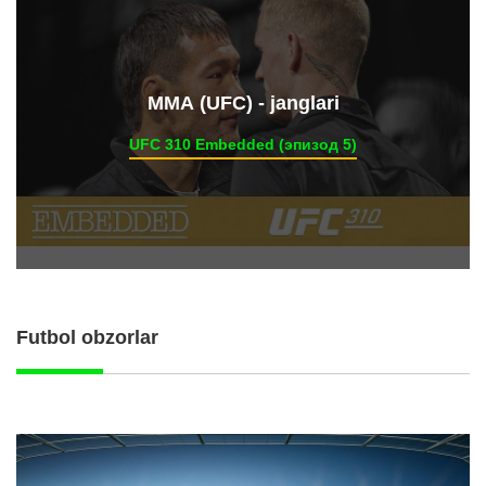
ММА (UFC) - janglari
UFC 310 Embedded (эпизод 5)
Futbol obzorlar