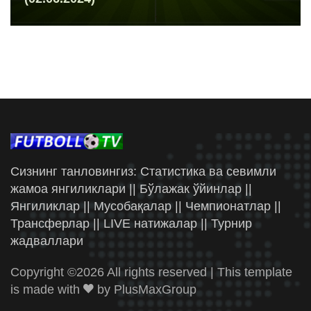
Сизнинг танловингиз: Статистика ва севимли
жамоа янгиликлари || Бўлажак ўйинлар ||
Янгиликлар || Мусобақалар || Чемпионатлар ||
Трансферлар || LIVE натижалар || Турнир
жадваллари
Copyright ©
2026 All rights reserved | This template
is made with
by
PlusMaxGroup