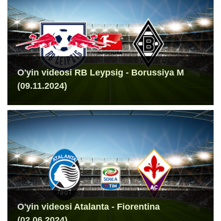
O'yin videosi RB Leypsig - Borussiya M
(09.11.2024)
O'yin videosi Atalanta - Fiorentina
(02.06.2024)