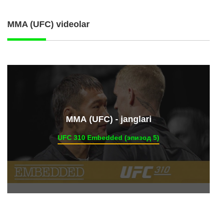
MMA (UFC) videolar
ММА (UFC) - janglari
UFC 310 Embedded (эпизод 5)