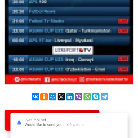
TOP
Bukmekerlar
livefutbol.net
Would like to send you notifications