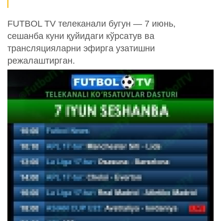
FUTBOL TV телеканали бугун — 7 июнь,
сешанба куни қуйидаги кўрсатув ва
трансляцияларни эфирга узатишни
режалаштирган.