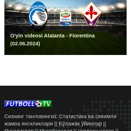
O'yin videosi Atalanta - Fiorentina
(02.06.2024)
Сизнинг танловингиз: Статистика ва севимли
жамоа янгиликлари || Бўлажак ўйинлар ||
Янгиликлар || Мусобақалар || Чемпионатлар ||