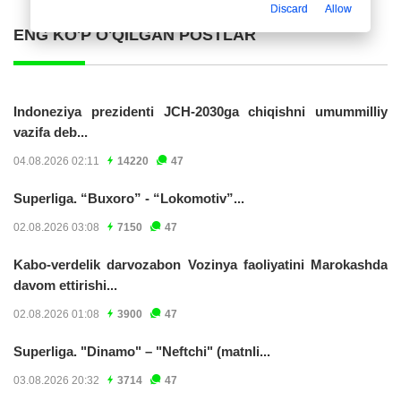
Discard
Allow
ENG KO'P O'QILGAN POSTLAR
Indoneziya prezidenti JCH-2030ga chiqishni umummilliy
vazifa deb...
04.08.2026 02:11
14220
47
Superliga. “Buxoro” - “Lokomotiv”...
02.08.2026 03:08
7150
47
Kabo-verdelik darvozabon Vozinya faoliyatini Marokashda
davom ettirishi...
02.08.2026 01:08
3900
47
Superliga. "Dinamo" – "Neftchi" (matnli...
03.08.2026 20:32
3714
47