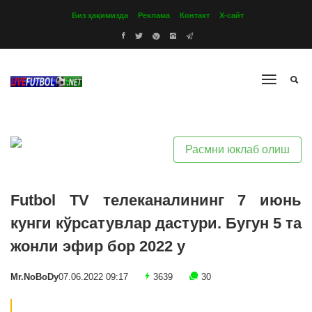
Биз ҳақимизда
Реклама
Контакт
Х-сайт
Расмни юклаб олиш
Futbol TV телеканалининг 7 июнь
кунги кўрсатувлар дастури. Бугун 5 та
жонли эфир бор 2022 y
Mr.NoBoDy
07.06.2022 09:17
3639
30