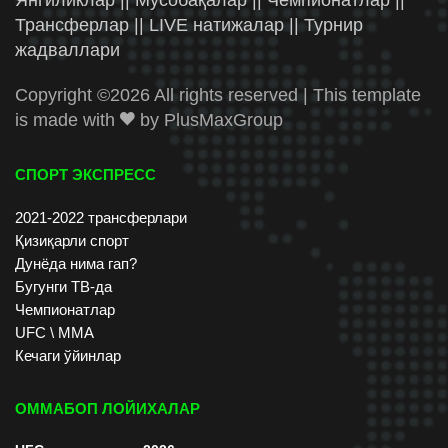
Трансферлар || LIVE натижалар || Турнир
жадваллари
Copyright ©
2026 All rights reserved | This template
is made with
by
PlusMaxGroup
СПОРТ ЭКСПРЕСС
2021-2022 трансферлари
Қизиқарли спорт
Дунёда нима гап?
Бугунги ТВ-да
Чемпионатлар
UFC \ ММА
Кечаги ўйинлар
ОММАБОП ЛОЙИХАЛАР