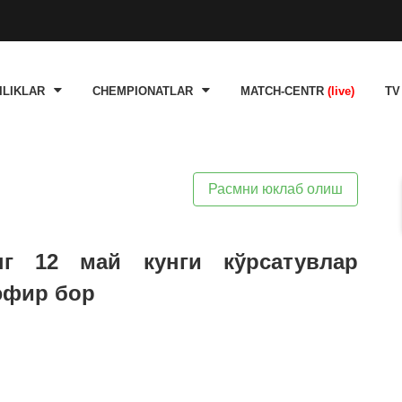
ILIKLAR
CHEMPIONATLAR
MATCH-CENTR
(live)
TV
Расмни юклаб олиш
нг 12 май кунги кўрсатувлар
 эфир бор