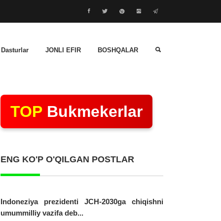
 Dasturlar
JONLI EFIR
BOSHQALAR
TOP
Bukmekerlar
ENG KO'P O'QILGAN POSTLAR
Indoneziya prezidenti JCH-2030ga chiqishni
umummilliy vazifa deb...