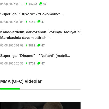
04.08.2026 02:11
14202
47
Superliga. “Buxoro” - “Lokomotiv”...
02.08.2026 03:08
7144
47
Kabo-verdelik darvozabon Vozinya faoliyatini
Marokashda davom ettirishi...
02.08.2026 01:08
3882
47
Superliga. "Dinamo" – "Neftchi" (matnli...
03.08.2026 20:32
3702
47
MMA (UFC) videolar