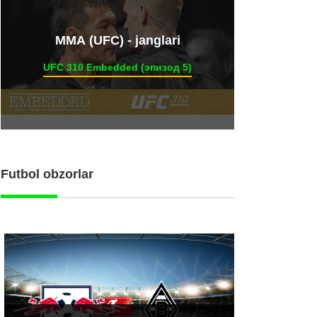
ММА (UFC) - janglari
UFC 310 Embedded (эпизод 5)
Futbol obzorlar