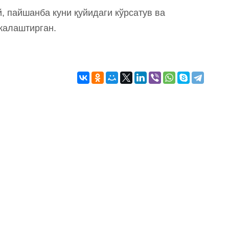
, пайшанба куни қуйидаги кўрсатув ва
жалаштирган.