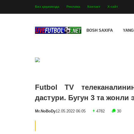
Биз ҳақимизда
Реклама
Контакт
Х-сайт
BOSH SAXIFA
YANG
Futbol TV телеканалини
дастури. Бугун 3 та жонли
Mr.NoBoDy
12.05.2022 06:05
4782
30