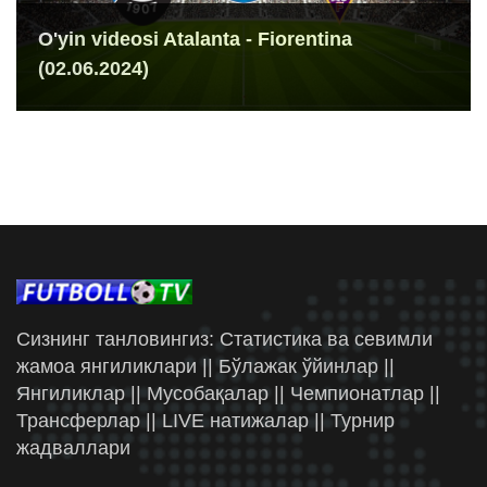
O'yin videosi Atalanta - Fiorentina
(02.06.2024)
Сизнинг танловингиз: Статистика ва севимли
жамоа янгиликлари || Бўлажак ўйинлар ||
Янгиликлар || Мусобақалар || Чемпионатлар ||
Трансферлар || LIVE натижалар || Турнир
жадваллари