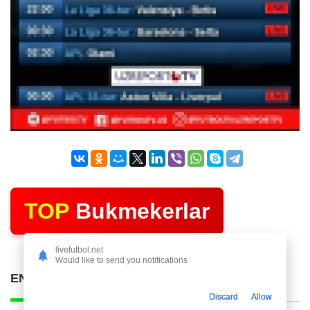
TOP
Bukmekerlar
livefutbol.net
Would like to send you notifications
ENG KO'P O'QILGAN POSTLAR
Discard
Allow