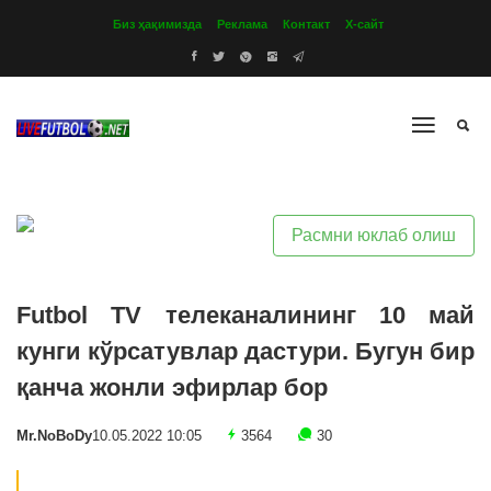
Биз ҳақимизда
Реклама
Контакт
Х-сайт
Расмни юклаб олиш
Futbol TV телеканалининг 10 май
кунги кўрсатувлар дастури. Бугун бир
қанча жонли эфирлар бор
Mr.NoBoDy
10.05.2022 10:05
3564
30