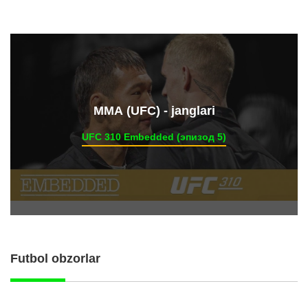
ММА (UFC) - janglari
UFC 310 Embedded (эпизод 5)
Futbol obzorlar