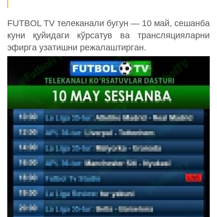
FUTBOL TV телеканали бугун — 10 май, сешанба
куни қуйидаги кўрсатув ва трансляцияларни
эфирга узатишни режалаштирган.