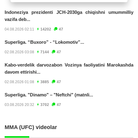
Indoneziya prezidenti JCH-2030ga chiqishni umummilliy
vazifa deb...
04.08.2026 02:11
14202
47
Superliga. “Buxoro” - “Lokomotiv”...
02.08.2026 03:08
7144
47
Kabo-verdelik darvozabon Vozinya faoliyatini Marokashda
davom ettirishi...
02.08.2026 01:08
3885
47
Superliga. "Dinamo" – "Neftchi" (matnli...
03.08.2026 20:32
3702
47
MMA (UFC) videolar