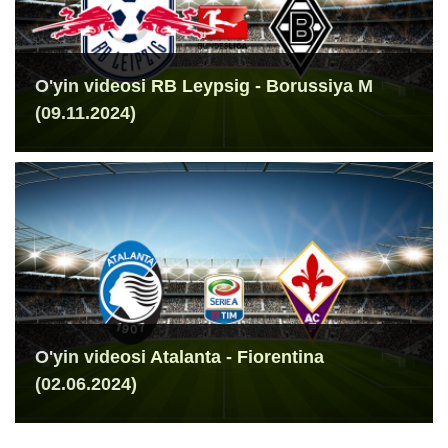
O'yin videosi RB Leypsig - Borussiya M
(09.11.2024)
O'yin videosi Atalanta - Fiorentina
(02.06.2024)