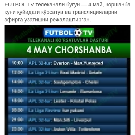
FUTBOL TV телеканали бугун — 4 май, чоршанба
куни қуйидаги кўрсатув ва трансляцияларни
эфирга узатишни режалаштирган.