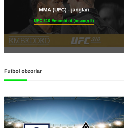
ММА (UFC) - janglari
UFC 310 Embedded (эпизод 5)
Futbol obzorlar