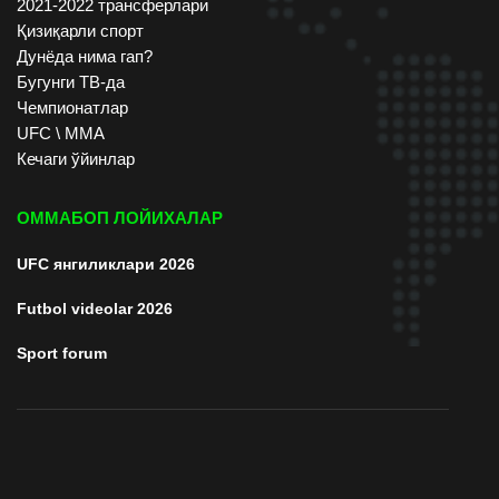
2021-2022 трансферлари
Қизиқарли спорт
Дунёда нима гап?
Бугунги ТВ-да
Чемпионатлар
UFC \ ММА
Кечаги ўйинлар
ОММАБОП ЛОЙИХАЛАР
UFC янгиликлари 2026
Futbol videolar 2026
Sport forum