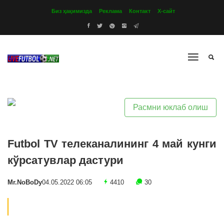
Биз ҳақимизда
Реклама
Контакт
Х-сайт
Расмни юклаб олиш
Futbol TV телеканалининг 4 май кунги
кўрсатувлар дастури
Mr.NoBoDy
04.05.2022 06:05
4410
30