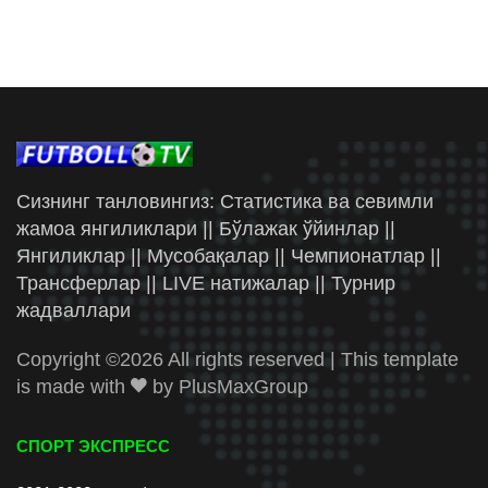
Сизнинг танловингиз: Статистика ва севимли
жамоа янгиликлари || Бўлажак ўйинлар ||
Янгиликлар || Мусобақалар || Чемпионатлар ||
Трансферлар || LIVE натижалар || Турнир
жадваллари
Copyright ©
2026 All rights reserved | This template
is made with
by
PlusMaxGroup
СПОРТ ЭКСПРЕСС