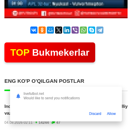
TOP
Bukmekerlar
ENG KO'P O'QILGAN POSTLAR
livefutbol.net
Would like to send you notifications
Indoneziya prezidenti JCH-2030ga chiqishni umummilliy
vazifa deb...
Discard
Allow
04.08.2026 02:11
14244
47