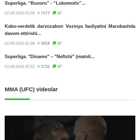
Superliga. “Buxoro” - “Lokomotiv”...
02.08.2026 03:08
7177
47
Kabo-verdelik darvozabon Vozinya faoliyatini Marokashda
davom ettirishi...
02.08.2026 01:08
3918
47
Superliga. "Dinamo" – "Neftchi" (matnli...
03.08.2026 20:32
3732
47
MMA (UFC) videolar