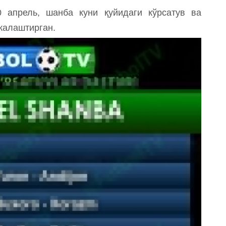
апрель, шанба куни қуйидаги кўрсатув ва
жалаштирган.