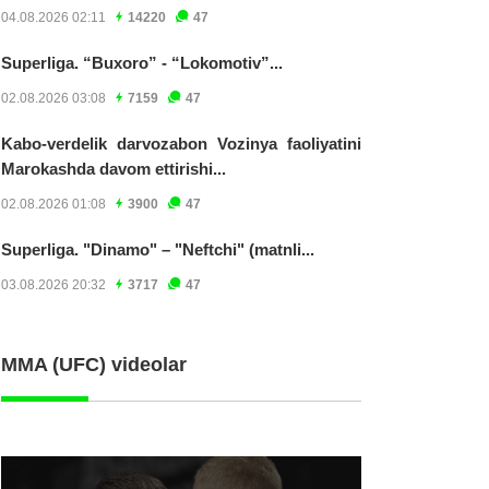
04.08.2026 02:11
14220
47
Superliga. “Buxoro” - “Lokomotiv”...
02.08.2026 03:08
7159
47
Kabo-verdelik darvozabon Vozinya faoliyatini
Marokashda davom ettirishi...
02.08.2026 01:08
3900
47
Superliga. "Dinamo" – "Neftchi" (matnli...
03.08.2026 20:32
3717
47
MMA (UFC) videolar