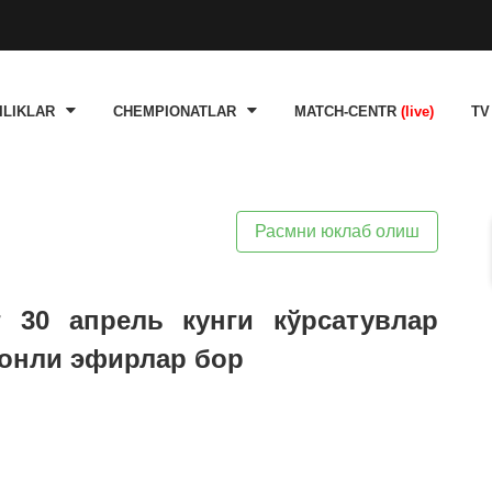
ILIKLAR
CHEMPIONATLAR
MATCH-CENTR
(live)
TV
Расмни юклаб олиш
г 30 апрель кунги кўрсатувлар
жонли эфирлар бор