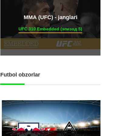
ММА (UFC) - janglari
UFC 310 Embedded (эпизод 5)
Futbol obzorlar