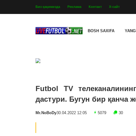
Биз ҳақимизда
Реклама
Контакт
Х-сайт
BOSH SAXIFA
YANG
Futbol TV телеканалинин
дастури. Бугун бир қанча 
Mr.NoBoDy
30.04.2022 12:05
5079
30