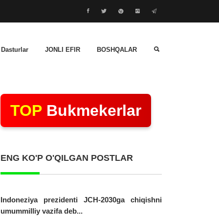
 Dasturlar
JONLI EFIR
BOSHQALAR
TOP
Bukmekerlar
ENG KO'P O'QILGAN POSTLAR
Indoneziya prezidenti JCH-2030ga chiqishni
umummilliy vazifa deb...