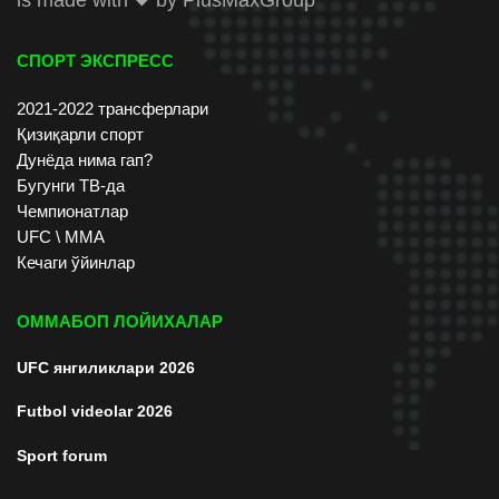
СПОРТ ЭКСПРЕСС
2021-2022 трансферлари
Қизиқарли спорт
Дунёда нима гап?
Бугунги ТВ-да
Чемпионатлар
UFC \ ММА
Кечаги ўйинлар
ОММАБОП ЛОЙИХАЛАР
UFC янгиликлари 2026
Futbol videolar 2026
Sport forum