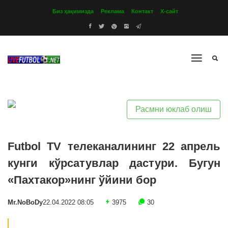
Биз ҳақимизда
Реклама
Контакт
Х-сайт
Расмни юклаб олиш
Futbol TV телеканалининг 22 апрель
кунги кўрсатувлар дастури. Бугун
«Пахтакор»нинг ўйини бор
Mr.NoBoDy
22.04.2022 08:05
3975
30