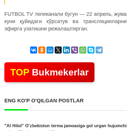
FUTBOL TV телеканали бугун — 22 апрель, жума
куни қуйидаги кўрсатув ва трансляцияларни
эфирга узатишни режалаштирган.
TOP
Bukmekerlar
ENG KO'P O'QILGAN POSTLAR
"Al Hilol" O'zbekiston terma jamoasiga gol urgan hujumchi