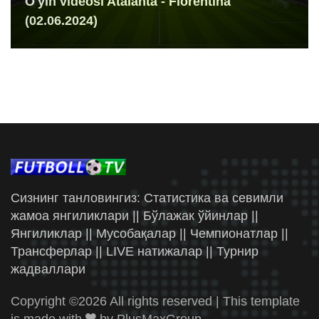
O'yin videosi Atalanta - Fiorentina
(02.06.2024)
Сизнинг танловингиз: Статистика ва севимли
жамоа янгиликлари || Бўлажак ўйинлар ||
Янгиликлар || Мусобақалар || Чемпионатлар ||
Трансферлар || LIVE натижалар || Турнир
жадваллари
Copyright ©
2026 All rights reserved | This template
is made with
by
PlusMaxGroup