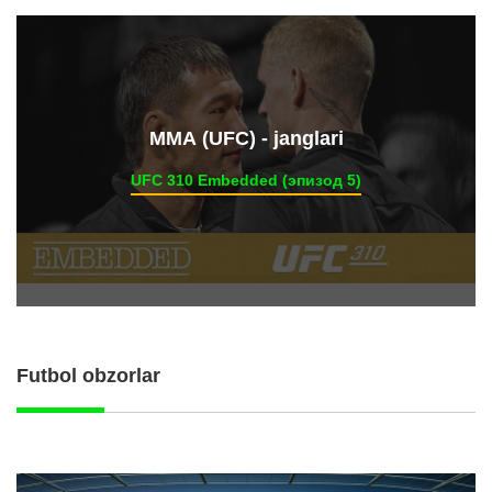
ММА (UFC) - janglari
UFC 310 Embedded (эпизод 5)
Futbol obzorlar