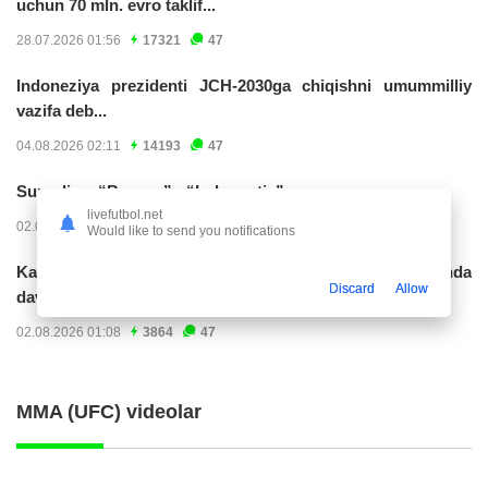
uchun 70 mln. evro taklif...
28.07.2026 01:56
17321
47
Indoneziya prezidenti JCH-2030ga chiqishni umummilliy
vazifa deb...
04.08.2026 02:11
14193
47
Superliga. “Buxoro” - “Lokomotiv”...
livefutbol.net
02.08.2026 03:08
7141
47
Would like to send you notifications
Kabo-verdelik darvozabon Vozinya faoliyatini Marokashda
Discard
Allow
davom ettirishi...
02.08.2026 01:08
3864
47
MMA (UFC) videolar