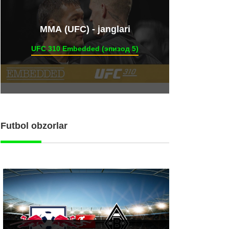
ММА (UFC) - janglari
UFC 310 Embedded (эпизод 5)
Futbol obzorlar