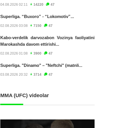
04.08.2026 02:11
14220
47
Superliga. “Buxoro” - “Lokomotiv”...
02.08.2026 03:08
7150
47
Kabo-verdelik darvozabon Vozinya faoliyatini
Marokashda davom ettirishi...
02.08.2026 01:08
3900
47
Superliga. "Dinamo" – "Neftchi" (matnli...
03.08.2026 20:32
3714
47
MMA (UFC) videolar