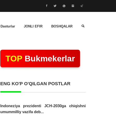
 Dasturlar
JONLI EFIR
BOSHQALAR
TOP
Bukmekerlar
ENG KO'P O'QILGAN POSTLAR
Indoneziya prezidenti JCH-2030ga chiqishni
umummilliy vazifa deb...