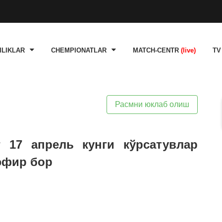
ILIKLAR
CHEMPIONATLAR
MATCH-CENTR
(live)
TV
Расмни юклаб олиш
г 17 апрель кунги кўрсатувлар
 эфир бор