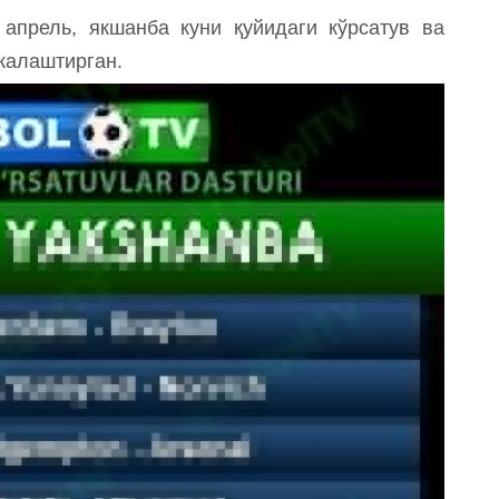
прель, якшанба куни қуйидаги кўрсатув ва
жалаштирган.