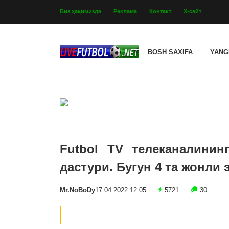
Биз ҳақимизда
Реклама
Контакт
Х-сайт
BOSH SAXIFA
YANG
Futbol TV телеканалинин
дастури. Бугун 4 та жонли
Mr.NoBoDy
17.04.2022 12:05
5721
30