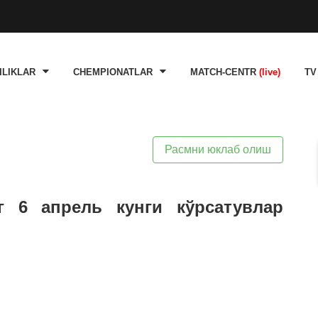
ILIKLAR
CHEMPIONATLAR
MATCH-CENTR
(live)
TV
Расмни юклаб олиш
г 6 апрель кунги кўрсатувлар