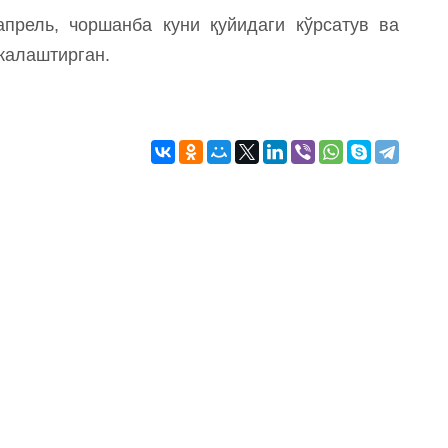
рель, чоршанба куни қуйидаги кўрсатув ва
жалаштирган.