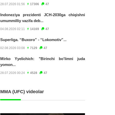
28.07.2026 01:56
17306
47
Indoneziya prezidenti JCH-2030ga chiqishni
umummilliy vazifa deb...
04.08.2026 02:11
14169
47
Superliga. “Buxoro” - “Lokomotiv”...
02.08.2026 03:08
7129
47
Mirko Yyelichich: "Birinchi bo'limni juda
yomon...
28.07.2026 00:24
4528
47
MMA (UFC) videolar