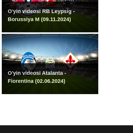
O'yin videosi RB Leypsig -
Borussiya M (09.11.2024)
O'yin videosi Atalanta -
Fiorentina (02.06.2024)