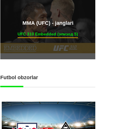
ММА (UFC) - janglari
UFC 310 Embedded (эпизод 5)
Futbol obzorlar