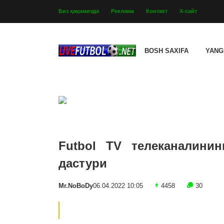
Биз ҳақимизда
Реклама
Контакт
Х-сайт
BOSH SAXIFA
YANG
Futbol TV телеканалинин
дастури
Mr.NoBoDy
06.04.2022 10:05
4458
30