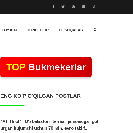
 Dasturlar
JONLI EFIR
BOSHQALAR
TOP
Bukmekerlar
ENG KO'P O'QILGAN POSTLAR
"Al Hilol" O'zbekiston terma jamoasiga gol
urgan hujumchi uchun 70 mln. evro taklif...