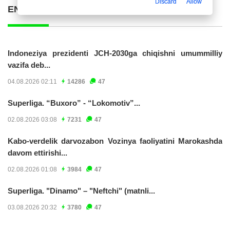
Discard
Allow
ENG KO'P O'QILGAN POSTLAR
Indoneziya prezidenti JCH-2030ga chiqishni umummilliy
vazifa deb...
04.08.2026 02:11
14286
47
Superliga. “Buxoro” - “Lokomotiv”...
02.08.2026 03:08
7231
47
Kabo-verdelik darvozabon Vozinya faoliyatini Marokashda
davom ettirishi...
02.08.2026 01:08
3984
47
Superliga. "Dinamo" – "Neftchi" (matnli...
03.08.2026 20:32
3780
47