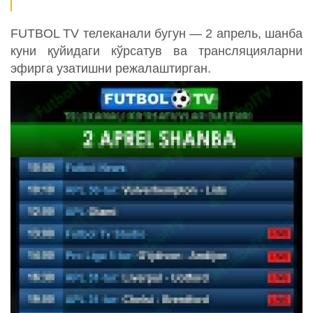
FUTBOL TV телеканали бугун — 2 апрель, шанба
куни қуйидаги кўрсатув ва трансляцияларни
эфирга узатишни режалаштирган.