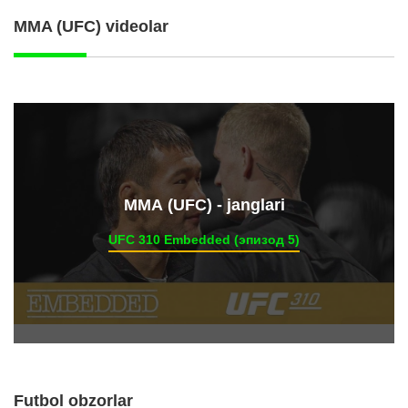
MMA (UFC) videolar
ММА (UFC) - janglari
UFC 310 Embedded (эпизод 5)
Futbol obzorlar