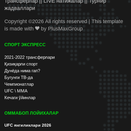
Трансферлар || LIVE натижалар || Турнир
жадваллари
Copyright ©
2026 All rights reserved | This template
is made with
by
PlusMaxGroup
СПОРТ ЭКСПРЕСС
2021-2022 трансферлари
Қизиқарли спорт
Дунёда нима гап?
Бугунги ТВ-да
Чемпионатлар
UFC \ ММА
Кечаги ўйинлар
ОММАБОП ЛОЙИХАЛАР
UFC янгиликлари 2026