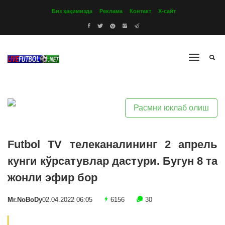
Биз ҳақимизда
Реклама
Контакт
Х-сайт
Расмни юклаб олиш
Futbol TV телеканалининг 2 апрель
кунги кўрсатувлар дастури. Бугун 8 та
жонли эфир бор
Mr.NoBoDy
02.04.2022 06:05
6156
30