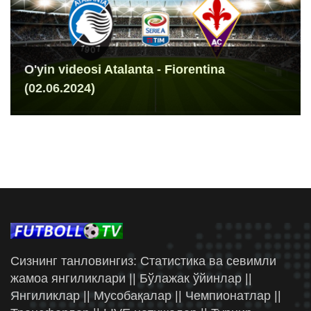
O'yin videosi Atalanta - Fiorentina
(02.06.2024)
Сизнинг танловингиз: Статистика ва севимли
жамоа янгиликлари || Бўлажак ўйинлар ||
Янгиликлар || Мусобақалар || Чемпионатлар ||