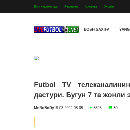
Биз ҳақимизда
Реклама
Контакт
Х-сайт
BOSH SAXIFA
YANG
Futbol TV телеканалини
дастури. Бугун 7 та жонли
Mr.NoBoDy
19.03.2022 08:05
5826
30