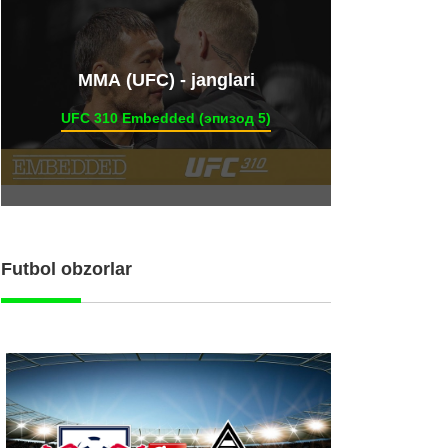
ММА (UFC) - janglari
UFC 310 Embedded (эпизод 5)
Futbol obzorlar