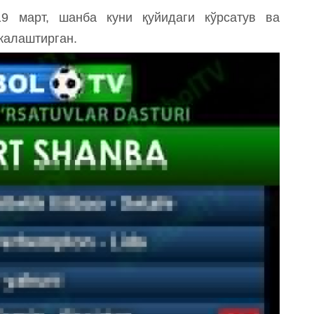
 март, шанба куни қуйидаги кўрсатув ва
жалаштирган.