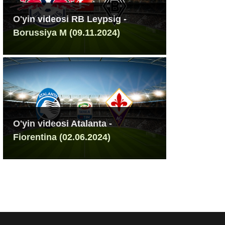
O'yin videosi RB Leypsig -
Borussiya M (09.11.2024)
O'yin videosi Atalanta -
Fiorentina (02.06.2024)