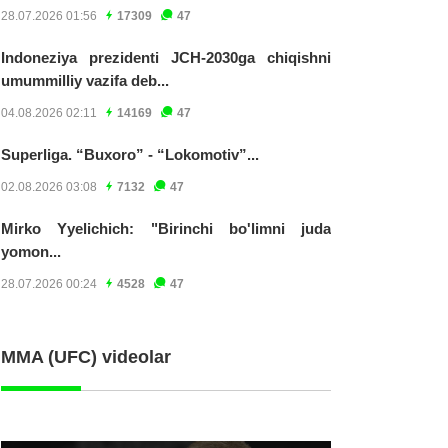
28.07.2026 01:56
17309
47
Indoneziya prezidenti JCH-2030ga chiqishni
umummilliy vazifa deb...
04.08.2026 02:11
14169
47
Superliga. “Buxoro” - “Lokomotiv”...
02.08.2026 03:08
7132
47
Mirko Yyelichich: "Birinchi bo'limni juda
yomon...
28.07.2026 00:24
4528
47
MMA (UFC) videolar