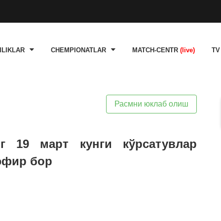
ILIKLAR
CHEMPIONATLAR
MATCH-CENTR
(live)
TV
Расмни юклаб олиш
нг 19 март кунги кўрсатувлар
 эфир бор