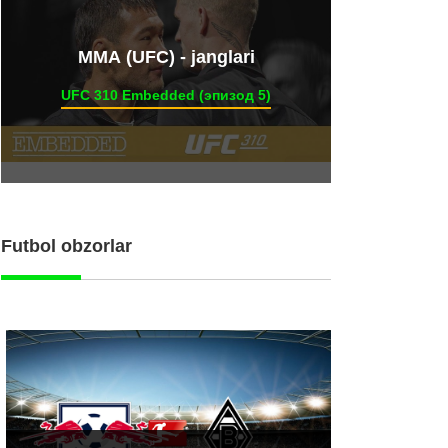
ММА (UFC) - janglari
UFC 310 Embedded (эпизод 5)
Futbol obzorlar