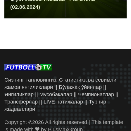
(02.06.2024)
Сизнинг танловингиз: Статистика ва севимли
жамоа янгиликлари || Бўлажак ўйинлар ||
Янгиликлар || Мусобақалар || Чемпионатлар ||
Трансферлар || LIVE натижалар || Турнир
жадваллари
Copyright ©
2026 All rights reserved | This template
is made with
by
PlusMaxGroup