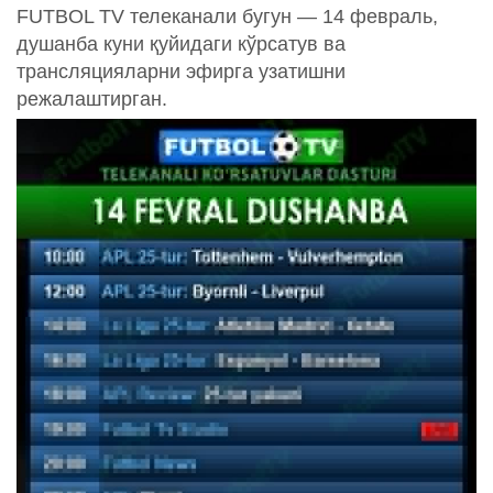
FUTBOL TV телеканали бугун — 14 февраль,
душанба куни қуйидаги кўрсатув ва
трансляцияларни эфирга узатишни
режалаштирган.