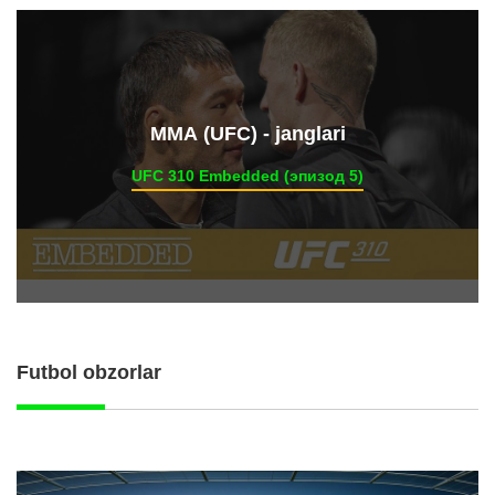
ММА (UFC) - janglari
UFC 310 Embedded (эпизод 5)
Futbol obzorlar