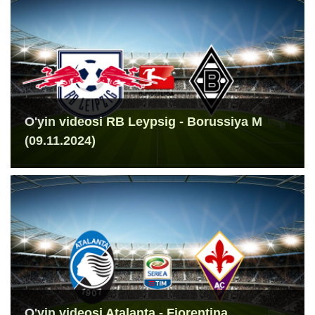
O'yin videosi RB Leypsig - Borussiya M
(09.11.2024)
O'yin videosi Atalanta - Fiorentina