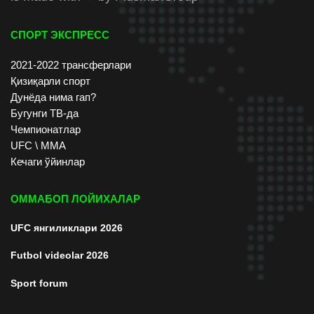
СПОРТ ЭКСПРЕСС
2021-2022 трансферлари
Қизиқарли спорт
Дунёда нима гап?
Бугунги ТВ-да
Чемпионатлар
UFC \ ММА
Кечаги ўйинлар
ОММАБОП ЛОЙИХАЛАР
UFC янгиликлари 2026
Futbol videolar 2026
Sport forum