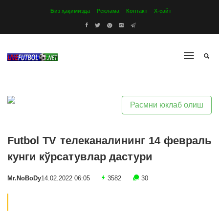
Биз ҳақимизда
Реклама
Контакт
Х-сайт
Расмни юклаб олиш
Futbol TV телеканалининг 14 февраль
кунги кўрсатувлар дастури
Mr.NoBoDy
14.02.2022 06:05
3582
30