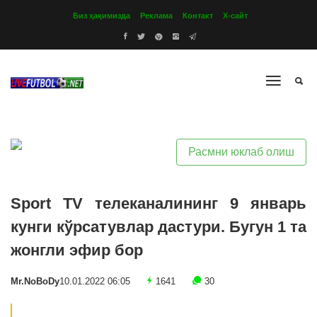
Биз ҳақимизда
Реклама
Контакт
Х-сайт
Расмни юклаб олиш
Sport TV телеканалининг 9 январь
кунги кўрсатувлар дастури. Бугун 1 та
жонгли эфир бор
Mr.NoBoDy
10.01.2022 06:05
1641
30