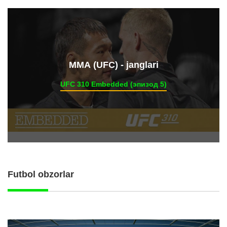
ММА (UFC) - janglari
UFC 310 Embedded (эпизод 5)
Futbol obzorlar