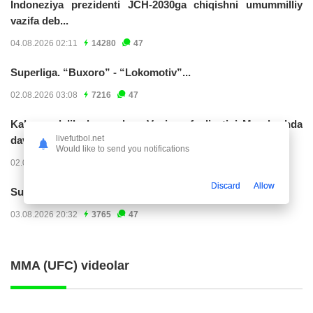
Indoneziya prezidenti JCH-2030ga chiqishni umummilliy
vazifa deb...
04.08.2026 02:11
14280
47
Superliga. “Buxoro” - “Lokomotiv”...
02.08.2026 03:08
7216
47
Kabo-verdelik darvozabon Vozinya faoliyatini Marokashda
livefutbol.net
davom ettirishi...
Would like to send you notifications
02.08.2026 01:08
3954
47
Discard
Allow
Superliga. "Dinamo" – "Neftchi" (matnli...
03.08.2026 20:32
3765
47
MMA (UFC) videolar