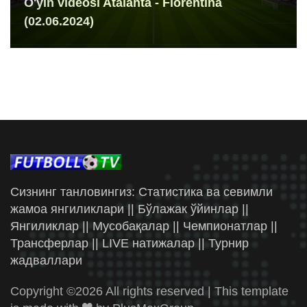
O'yin videosi Atalanta - Fiorentina
(02.06.2024)
Сизнинг танловингиз: Статистика ва севимли
жамоа янгиликлари || Бўлажак ўйинлар ||
Янгиликлар || Мусобақалар || Чемпионатлар ||
Трансферлар || LIVE натижалар || Турнир
жадваллари
Copyright ©
2026 All rights reserved | This template