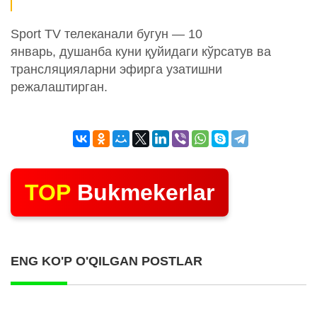
Sport TV телеканали бугун — 10
январь, душанба куни қуйидаги кўрсатув ва
трансляцияларни эфирга узатишни
режалаштирган.
TOP
Bukmekerlar
ENG KO'P O'QILGAN POSTLAR