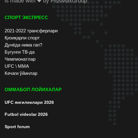
is made with
by
PlusMaxGroup
СПОРТ ЭКСПРЕСС
2021-2022 трансферлари
Қизиқарли спорт
Дунёда нима гап?
Бугунги ТВ-да
Чемпионатлар
UFC \ ММА
Кечаги ўйинлар
ОММАБОП ЛОЙИХАЛАР
UFC янгиликлари 2026
Futbol videolar 2026
Sport forum